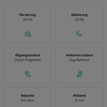
Liste over partnere (leverandører)
Første tog
Sidste tog
00:04
23:46
Afgangsstation
Ankomst station
Zürich Flughafen
Zug Bahnhof
Rejsetid
Afstand
Fra 40m
31 km