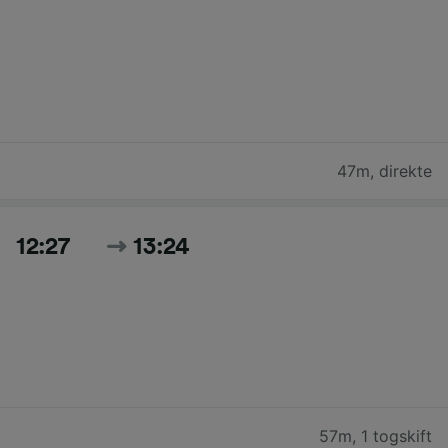
47m
,
direkte
12:27
13:24
57m
,
1 togskift