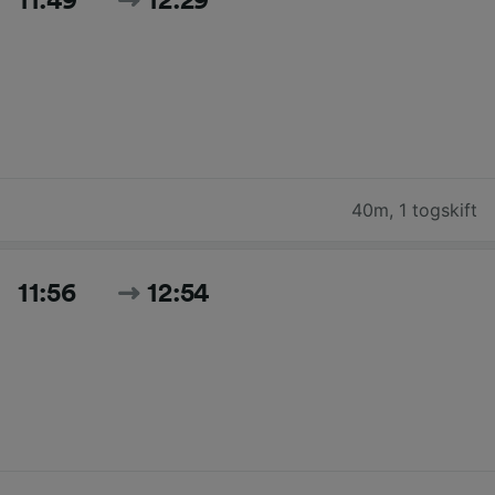
11:49
12:29
40m
,
1 togskift
11:56
12:54