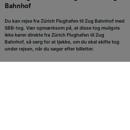
Bahnhof
Du kan rejse fra Zürich Flughafen til Zug Bahnhof med
SBB-tog. Vær opmærksom på, at disse tog muligvis
ikke kører direkte fra Zürich Flughafen til Zug
Bahnhof, så sørg for at tjekke, om du skal skifte tog
under rejsen, når du søger efter billetter.