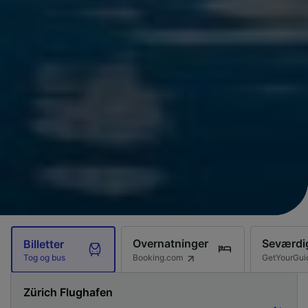
Overnatninger
Seværdi
Billetter
Booking.com
GetYourGui
Tog og bus