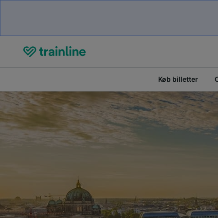
Køb billetter
O