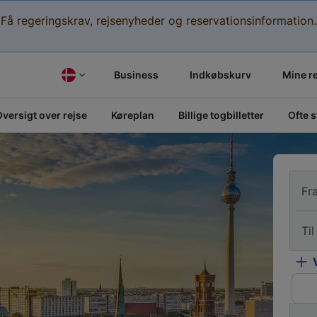
Få regeringskrav, rejsenyheder og reservationsinformation.
Business
Indkøbskurv
Mine r
versigt over rejse
Køreplan
Billige togbilletter
Ofte 
Fr
Til