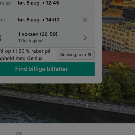
rejse
tur
1 voksen (26-59)
Tilføj togkort
Få op til 20 % rabat på
Booking.com
ophold med Genius
Find billige billetter