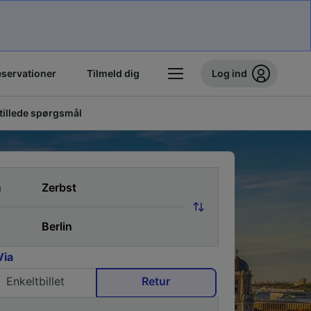
eservationer
Tilmeld dig
Log ind
stillede spørgsmål
a
Via
Enkeltbillet
Retur