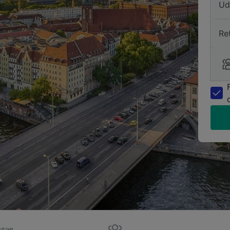
Ud
Re