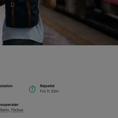
station
Rejsetid
Fra 1t 32m
usoperatør
 Bahn
,
Flixbus