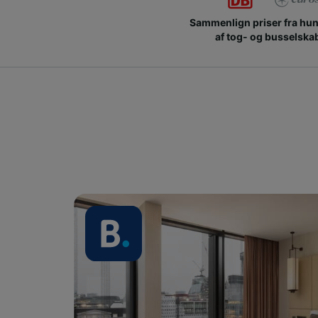
Sammenlign priser fra hu
af tog- og busselska