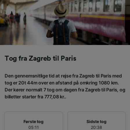
levere:
Bruge præcise geografiske
placeringsoplysninger. Aktivt scanne
enhedskarakteristika til identifikation.
Opbevare og/eller tilgå oplysninger på en
enhed. Tilpasset annoncering og indhold,
annoncerings- og indholdsmåling,
målgruppeundersøgelser og udvikling af
tjenester.
Tog fra Zagreb til Paris
Liste over partnere (leverandører)
Den gennemsnitlige tid at rejse fra Zagreb til Paris med
tog er 20t 44m over en afstand på omkring 1080 km.
Der kører normalt 7 tog om dagen fra Zagreb til Paris, og
billetter starter fra 777,08 kr..
Første tog
Sidste tog
05:11
20:38