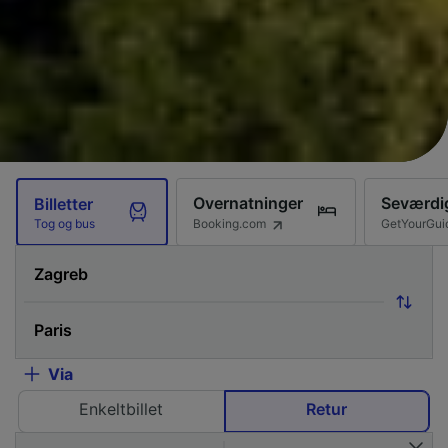
Overnatninger
Seværdi
Billetter
Booking.com
GetYourGui
Tog og bus
Via
Enkeltbillet
Retur