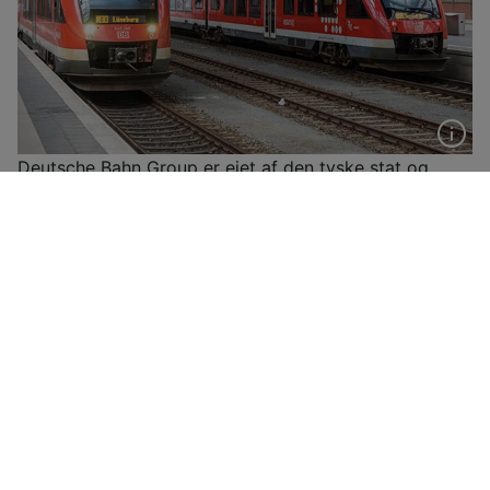
Deutsche Bahn Group er ejet af den tyske stat og
administrerer størstedelen af al togtrafik i Tyskland
samt i mange af landets grænseområder. Hvert år
transporterer Deutsche Bahn flere milliarder
passagerer, og mange af stationerne i Tyskland
betjenes udelukkende af DB-tog, inklusive ICE-, IC- og
EC-flåden.
Flere oplysninger
Deutsche Bahn