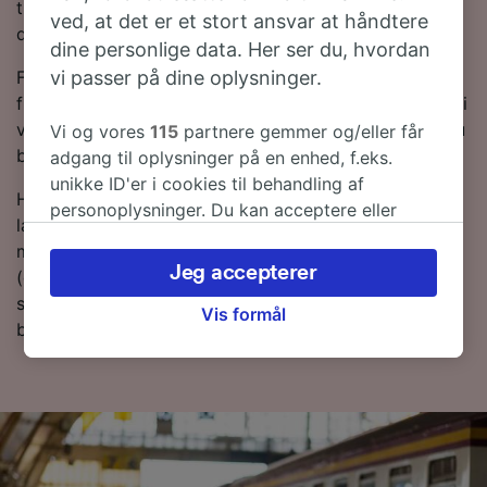
tilbyder moderne og komfortable tjenester, der vil få
ved, at det er et stort ansvar at håndtere
dig dertil på 0,5.
dine personlige data. Her ser du, hvordan
vi passer på dine oplysninger.
For at hjælpe dig med at få de bedste togpriser har vi
fremhævet de billigste togbilletter fra Zagreb tli Paris i
vores Rejseplanlægger. Bare husk på, at jo tidligere du
Vi og vores
115
partnere gemmer og/eller får
bestiller dine billetter, desto mere vil du spare!
adgang til oplysninger på en enhed, f.eks.
unikke ID'er i cookies til behandling af
Har du lyst til at bestille dine togbilletter nu? Så bare
personoplysninger. Du kan acceptere eller
lav en søgning med os i dag. Hvis du vil finde ud af
administrere dine valg ved at klikke herunder,
mere om rejsen, så læs videre om togplaner
herunder din ret til at gøre indsigelse, hvor
Jeg accepterer
(deriblandt om de første og sidste togtider), ofte
legitim interesse bruges, eller når som helst på
stillede spørgsmål og tips til, hvordan du bestiller
siden om privatlivspolitik. Disse valg
Vis formål
billige togbilletter.
signaleres til vores partnere og påvirker ikke
browsingdata. Dine data vil ikke blive brugt til
sporingsformål, hvis du har bedt os om ikke at
spore dig.
Vi og vores partnere behandler data for at