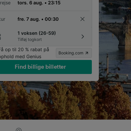
rejse
tur
1 voksen (26-59)
Tilføj togkort
Få op til 20 % rabat på
Booking.com
ophold med Genius
Find billige billetter