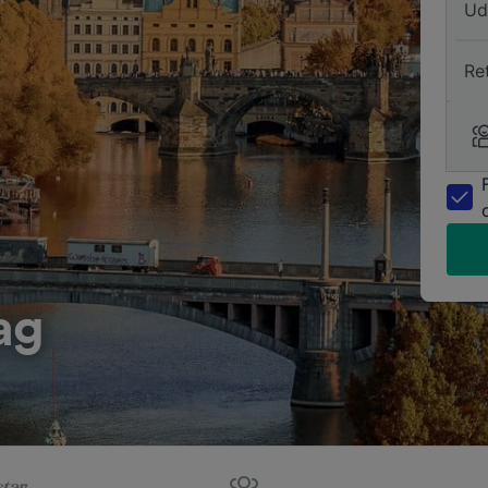
Ud
Re
ag