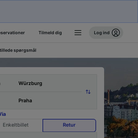
eservationer
Tilmeld dig
Log ind
stillede spørgsmål
a
Via
Enkeltbillet
Retur