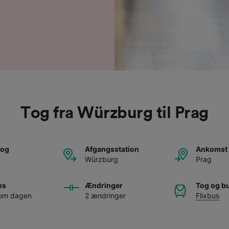
Tog fra Würzburg til Prag
tog
Afgangsstation
Ankomst 
Würzburg
Prag
ns
Ændringer
Tog og b
 om dagen
2 ændringer
Flixbus