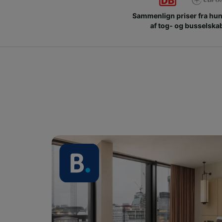
Sammenlign priser fra hu
af tog- og busselska