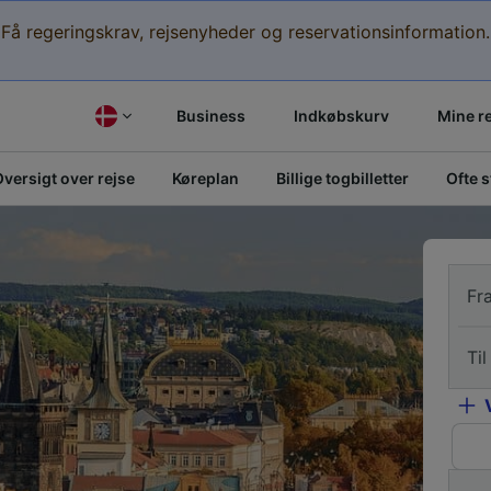
Få regeringskrav, rejsenyheder og reservationsinformation.
Business
Indkøbskurv
Mine r
versigt over rejse
Køreplan
Billige togbilletter
Ofte 
Fr
Til