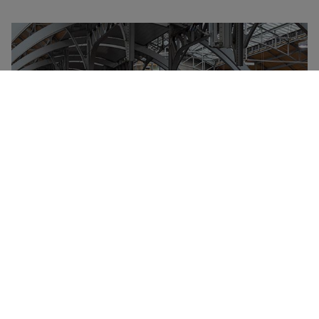
Deutsche Bahn Group er ejet af den tyske stat og
administrerer størstedelen af al togtrafik i Tyskland
samt i mange af landets grænseområder. Hvert år
transporterer Deutsche Bahn flere milliarder