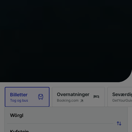
Overnatninger
Seværdi
Billetter
Booking.com
GetYourGui
Tog og bus