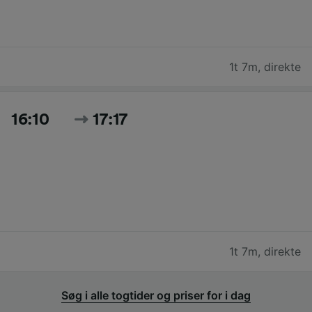
1t 7m
,
direkte
16:10
17:17
1t 7m
,
direkte
Søg i alle togtider og priser for i dag