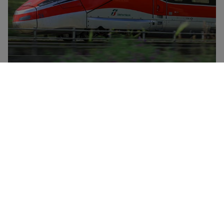
Trenitalia er Italiens nationale togselskab og har en
flåde bestående af højhastighedstog (Frecciarossa,
Frecciargento), Frecciabianca-tog, Intercity-tog og
Intercity-nattog samt regionaltog. Trenitalia har
rabatter og særtilbud i alle deres togkategorier og
tilbyder desuden to typer rabatbilletter til unge under
30 år og til personer over 60 år samt et loyalitetskort
kaldet CartaFRECCIA.Du kan med Trenitalia France
rejse direkte mellem Paris og Milano via Lyon, Torino,
Modane og Chambéry i de højteknologiske