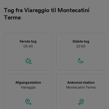
Bruge præcise geografiske
placeringsoplysninger. Aktivt scanne
Tog fra Viareggio til Montecatini
enhedskarakteristika til identifikation.
Opbevare og/eller tilgå oplysninger på en
Terme
enhed. Tilpasset annoncering og indhold,
annoncerings- og indholdsmåling,
målgruppeundersøgelser og udvikling af
tjenester.
Første tog
Sidste tog
Liste over partnere (leverandører)
05:45
22:00
Afgangsstation
Ankomst station
Viareggio
Montecatini Terme