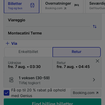
Overnatninger
Seværdi
Billetter
Booking.com
GetYourGui
Tog og bus
Via
Enkeltbillet
Retur
Udrejse
Retur
1 voksen (30-59)
Tilføj togkort
Få op til 20 % rabat på ophold
Booking.com
med Genius
Find billige billetter