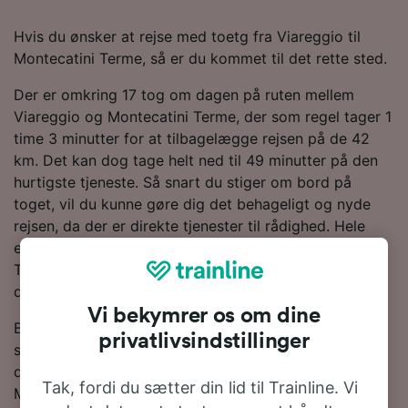
Hvis du ønsker at rejse med toetg fra Viareggio til
Montecatini Terme, så er du kommet til det rette sted.
Der er omkring 17 tog om dagen på ruten mellem
Viareggio og Montecatini Terme, der som regel tager 1
time 3 minutter for at tilbagelægge rejsen på de 42
km. Det kan dog tage helt ned til 49 minutter på den
hurtigste tjeneste. Så snart du stiger om bord på
toget, vil du kunne gøre dig det behageligt og nyde
rejsen, da der er direkte tjenester til rådighed. Hele
eller dele af din rejse vil være om bord på et
Trenitalia-tog, da de er den største togoperatør på
denne rute.
Vi bekymrer os om dine
Brug vores Rejseplanlægger øverst på siden for at
privatlivsindstillinger
søge efter billige billetter. Vi vil vise dig, hvor meget
du kan spare på togbilletter fra Viareggio til
Tak, fordi du sætter din lid til Trainline. Vi
Montecatini Terme, hvis du bestiller i forvejen.