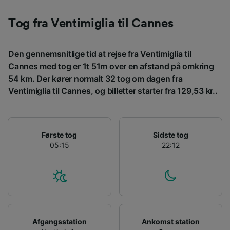
Vi og vores partnere behandler data for at
levere:
Tog fra Ventimiglia til Cannes
Bruge præcise geografiske
placeringsoplysninger. Aktivt scanne
enhedskarakteristika til identifikation.
Den gennemsnitlige tid at rejse fra Ventimiglia til
Opbevare og/eller tilgå oplysninger på en
Cannes med tog er 1t 51m over en afstand på omkring
enhed. Tilpasset annoncering og indhold,
annoncerings- og indholdsmåling,
54 km. Der kører normalt 32 tog om dagen fra
målgruppeundersøgelser og udvikling af
Ventimiglia til Cannes, og billetter starter fra 129,53 kr..
tjenester.
Liste over partnere (leverandører)
Første tog
Sidste tog
05:15
22:12
Afgangsstation
Ankomst station