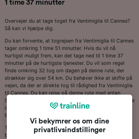
1 time 37 minutter
Overvejer du at tage toget fra Ventimiglia til Cannes?
Så kan vi hjælpe dig.
Du kan forvente, at togrejsen fra Ventimiglia til Cannes
tager omkring 1 time 51 minutter. Hvis du vil nå
hurtigst muligt frem, kan det tage ned til 1 time 37
minutter på de hurtigste tjenester. Du vil som regel
finde omkring 32 tog om dagen på denne rute, der
strækker sig over 54 km. Du behøver ikke at skifte på
vejen, da der er direkte tog til rådighed fra Ventimiglia
til Cannes. Du kan rejse på denne rute med enten
SNCF- eller TGV-tog. Begge togselskaber har moderne
og komfortable tjenester med masser af plads til
bagage.
Vi bekymrer os om dine
Togbilletter fra Ventimiglia til Cannes er som regel
privatlivsindstillinger
billigere, når du bestiller i forvejen sammenlignet med