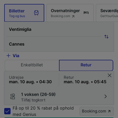
Overnatninger
Seværdi
Billetter
Booking.com
GetYourGui
Tog og bus
Via
Enkeltbillet
Retur
Udrejse
Retur
1 voksen (26-59)
Tilføj togkort
Få op til 20 % rabat på ophold
Booking.com
med Genius