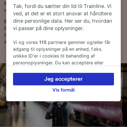
billetter købt på selve rejsedagen. Lav en søgning i
Tak, fordi du sætter din lid til Trainline. Vi
vores Rejseplanlægger for at se de seneste priser.
ved, at det er et stort ansvar at håndtere
dine personlige data. Her ser du, hvordan
Er du klar til at bestille? Begynd din søgning efter
vi passer på dine oplysninger.
billige togbilletter med os i dag. Læs mere om vores
togplan, hvor du kan se de første og sidste togtider
samt tips til, hvordan du finder billige togbilletter.
Vi og vores
115
partnere gemmer og/eller får
adgang til oplysninger på en enhed, f.eks.
unikke ID'er i cookies til behandling af
personoplysninger. Du kan acceptere eller
administrere dine valg ved at klikke herunder,
herunder din ret til at gøre indsigelse, hvor
Jeg accepterer
legitim interesse bruges, eller når som helst på
siden om privatlivspolitik. Disse valg
Vis formål
signaleres til vores partnere og påvirker ikke
browsingdata. Dine data vil ikke blive brugt til
sporingsformål, hvis du har bedt os om ikke at
spore dig.