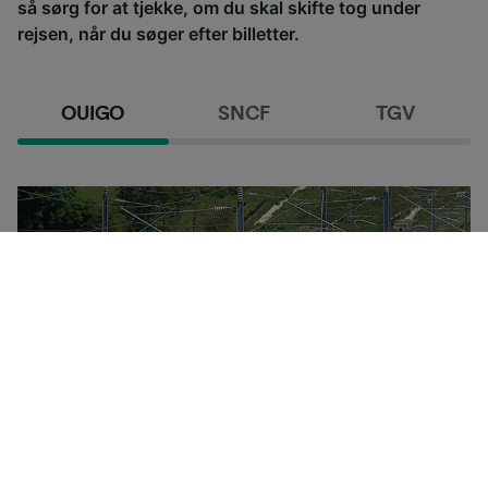
så sørg for at tjekke, om du skal skifte tog under
rejsen, når du søger efter billetter.
OUIGO
SNCF
TGV