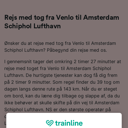
Rejs med tog fra Venlo til Amsterdam
Schiphol Lufthavn
Ønsker du at rejse med tog fra Venlo til Amsterdam
Schiphol Lufthavn? Påbegynd din rejse med os.
I gennemsnit tager det omkring 2 timer 27 minutter at
rejse med toget fra Venlo til Amsterdam Schiphol
Lufthavn. De hurtigste tjenester kan dog få dig frem
på 2 timer 9 minutter. Som regel finder du 39 tog om
dagen langs denne rute på 143 km. Når du er steget
om bord, kan du læne dig tilbage og slappe af, da du
ikke behøver at skulle skifte på din vej til Amsterdam
Schiphol Lufthavn. NS er den største operatør på
denne rute og vil få dig til Amsterdam Schiphol
Lufthavn på 0,5.