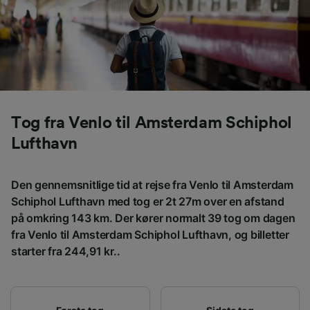
browsingdata. Dine data vil ikke blive brugt til
sporingsformål, hvis du har bedt os om ikke at
spore dig.
Vi og vores partnere behandler data for at
levere:
Bruge præcise geografiske
placeringsoplysninger. Aktivt scanne
Tog fra Venlo til Amsterdam Schiphol
enhedskarakteristika til identifikation.
Opbevare og/eller tilgå oplysninger på en
Lufthavn
enhed. Tilpasset annoncering og indhold,
annoncerings- og indholdsmåling,
målgruppeundersøgelser og udvikling af
Den gennemsnitlige tid at rejse fra Venlo til Amsterdam
tjenester.
Schiphol Lufthavn med tog er 2t 27m over en afstand
på omkring 143 km. Der kører normalt 39 tog om dagen
Liste over partnere (leverandører)
fra Venlo til Amsterdam Schiphol Lufthavn, og billetter
starter fra 244,91 kr..