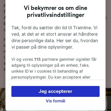
For at hjælpe dig med at få de bedste togpriser har vi
Vi bekymrer os om dine
fremhævet de billigste togbilletter fra Venlo tli
privatlivsindstillinger
Amsterdam Schiphol Lufthavn i vores Rejseplanlægger.
Bare husk på, at jo tidligere du bestiller dine billetter,
Tak, fordi du sætter din lid til Trainline. Vi
desto mere vil du spare!
ved, at det er et stort ansvar at håndtere
Har du lyst til at bestille dine togbilletter nu? Så bare
dine personlige data. Her ser du, hvordan
lav en søgning med os i dag. Hvis du vil finde ud af
vi passer på dine oplysninger.
mere om rejsen, så læs videre om togplaner
(deriblandt om de første og sidste togtider), ofte
Vi og vores
115
partnere gemmer og/eller får
stillede spørgsmål og tips til, hvordan du bestiller
adgang til oplysninger på en enhed, f.eks.
billige togbilletter.
unikke ID'er i cookies til behandling af
personoplysninger. Du kan acceptere eller
administrere dine valg ved at klikke herunder,
herunder din ret til at gøre indsigelse, hvor
Jeg accepterer
legitim interesse bruges, eller når som helst på
siden om privatlivspolitik. Disse valg
Vis formål
signaleres til vores partnere og påvirker ikke