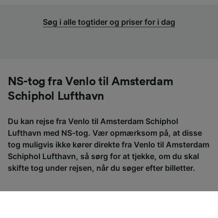
Søg i alle togtider og priser for i dag
NS-tog fra Venlo til Amsterdam
Schiphol Lufthavn
Du kan rejse fra Venlo til Amsterdam Schiphol
Lufthavn med NS-tog. Vær opmærksom på, at disse
tog muligvis ikke kører direkte fra Venlo til Amsterdam
Schiphol Lufthavn, så sørg for at tjekke, om du skal
skifte tog under rejsen, når du søger efter billetter.