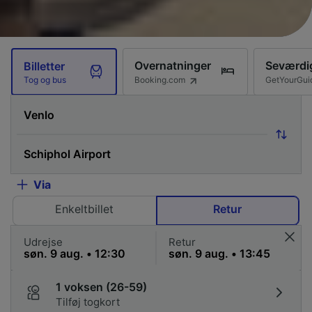
Overnatninger
Seværdi
Billetter
Booking.com
GetYourGui
Tog og bus
Via
Enkeltbillet
Retur
Udrejse
Retur
1 voksen (26-59)
Tilføj togkort