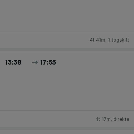
4t 41m
,
1 togskift
13:38
17:55
4t 17m
,
direkte