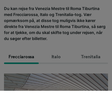
Du kan rejse fra Venezia Mestre til Roma Tiburtina
med Frecciarossa, Italo og Trenitalia-tog. Vær
opmærksom på, at disse tog muligvis ikke kører
direkte fra Venezia Mestre til Roma Tiburtina, så sørg
for at tjekke, om du skal skifte tog under rejsen, når
du søger efter billetter.
Frecciarossa
Italo
Trenitalia