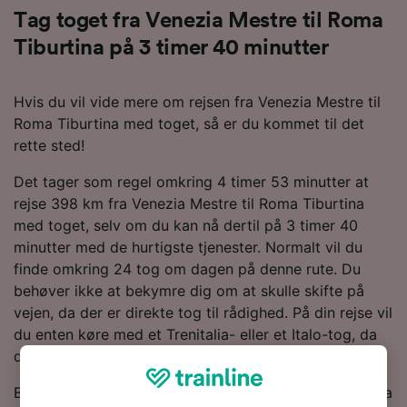
Tag toget fra Venezia Mestre til Roma
Tiburtina på 3 timer 40 minutter
Hvis du vil vide mere om rejsen fra Venezia Mestre til
Roma Tiburtina med toget, så er du kommet til det
rette sted!
Det tager som regel omkring 4 timer 53 minutter at
rejse 398 km fra Venezia Mestre til Roma Tiburtina
med toget, selv om du kan nå dertil på 3 timer 40
minutter med de hurtigste tjenester. Normalt vil du
finde omkring 24 tog om dagen på denne rute. Du
behøver ikke at bekymre dig om at skulle skifte på
vejen, da der er direkte tog til rådighed. På din rejse vil
du enten køre med et Trenitalia- eller et Italo-tog, da
de er de største operatører af tjenester på denne rute.
Bestil togbilletter fra Venezia Mestre til Roma Tiburtina