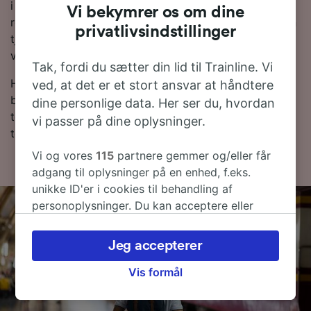
i forvejen i stedet for at købe dem på selve
Vi bekymrer os om dine
rejsedagen, og du vil få de billigste billetpriser. Du kan
privatlivsindstillinger
tjekke priser fra Venezia Mestre til Roma Tiburtina i
vores Rejseplanlægger.
Tak, fordi du sætter din lid til Trainline. Vi
Hvis du er klar til at bestille, så begynd at lede efter
ved, at det er et stort ansvar at håndtere
billige togbilletter med os i dag. Læs mere om
dine personlige data. Her ser du, hvordan
togrejsen til Roma Tiburtina med tog samt vores
vi passer på dine oplysninger.
togplan, hvor du kan se de første og sidste togtider.
Vi og vores
115
partnere gemmer og/eller får
adgang til oplysninger på en enhed, f.eks.
unikke ID'er i cookies til behandling af
personoplysninger. Du kan acceptere eller
administrere dine valg ved at klikke herunder,
herunder din ret til at gøre indsigelse, hvor
Jeg accepterer
legitim interesse bruges, eller når som helst på
siden om privatlivspolitik. Disse valg
Vis formål
signaleres til vores partnere og påvirker ikke
browsingdata. Dine data vil ikke blive brugt til