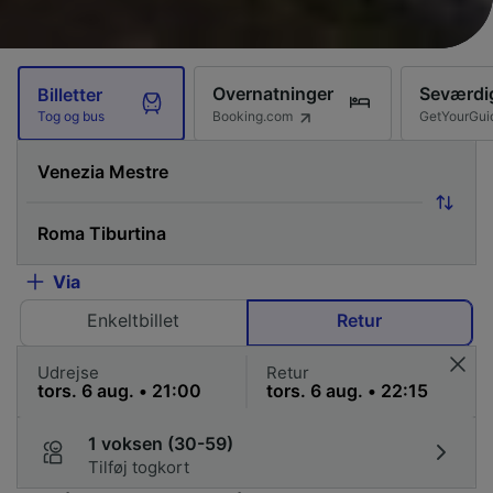
Overnatninger
Seværdi
Billetter
Booking.com
GetYourGui
Tog og bus
Via
Enkeltbillet
Retur
Udrejse
Retur
1 voksen (30-59)
Tilføj togkort