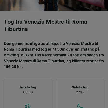
sporingsformål, hvis du har bedt os om ikke at
spore dig.
Vi og vores partnere behandler data for at
Tog fra Venezia Mestre til Roma
levere:
Tiburtina
Bruge præcise geografiske
placeringsoplysninger. Aktivt scanne
enhedskarakteristika til identifikation.
Den gennemsnitlige tid at rejse fra Venezia Mestre til
Opbevare og/eller tilgå oplysninger på en
Roma Tiburtina med tog er 4t 53m over en afstand på
enhed. Tilpasset annoncering og indhold,
annoncerings- og indholdsmåling,
omkring 398 km. Der kører normalt 24 tog om dagen fra
målgruppeundersøgelser og udvikling af
Venezia Mestre til Roma Tiburtina, og billetter starter fra
tjenester.
196,25 kr..
Liste over partnere (leverandører)
Første tog
Sidste tog
05:38
22:17