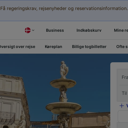
Få regeringskrav, rejsenyheder og reservationsinformation.
Business
Indkøbskurv
Mine r
versigt over rejse
Køreplan
Billige togbilletter
Ofte 
Fr
Til