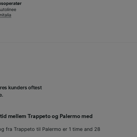
usoperatør
utolinee
nitalia
ores kunders oftest
e.
setid mellem Trappeto og Palermo med
og fra Trappeto til Palermo er 1 time and 28