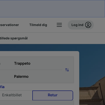
eservationer
Tilmeld dig
Log ind
stillede spørgsmål
a
Via
Enkeltbillet
Retur