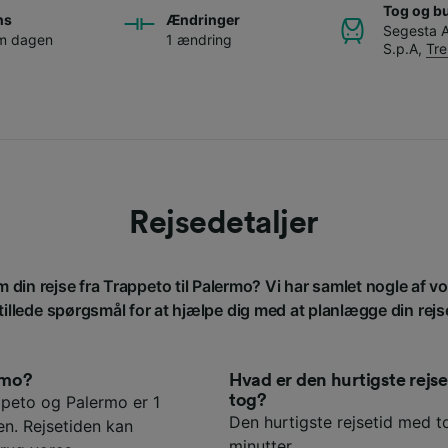
Tog og b
ns
Ændringer
Segesta A
om dagen
1 ændring
S.p.A
,
Tre
Rejsedetaljer
m din rejse fra Trappeto til Palermo? Vi har samlet nogle af v
tillede spørgsmål for at hjælpe dig med at planlægge din rejs
ermo?
Hvad er den hurtigste rej
tog?
peto og Palermo er 1
Den hurtigste rejsetid med t
en. Rejsetiden kan
minutter.