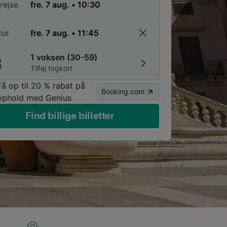
rejse
tur
1 voksen (30-59)
Tilføj togkort
Få op til 20 % rabat på
Booking.com
ophold med Genius
Find billige billetter