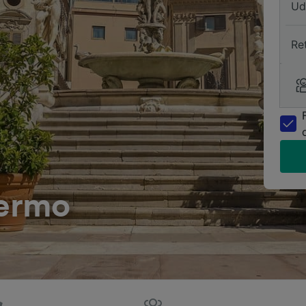
Ud
Re
lermo