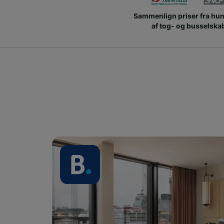
Sammenlign priser fra hu
af tog- og busselska