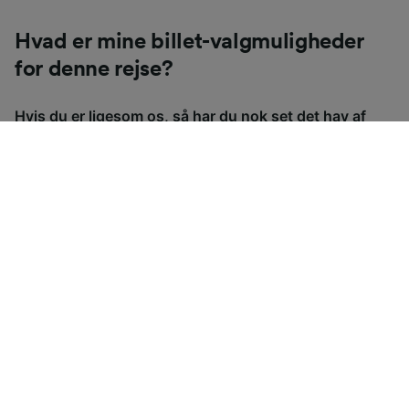
Hvad er mine billet-valgmuligheder
for denne rejse?
Hvis du er ligesom os, så har du nok set det hav af
forskellige billettyper, der er til rådighed i
Storbritannien og undret dig over, hvorfor der er så
mange. For at hjælpe dig med dette har vi lavet en fiks
guide om de mest almindelige billettyper i
Storbritannien.