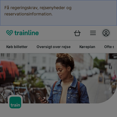
Få regeringskrav, rejsenyheder og
reservationsinformation.
Køb billetter
Oversigt over rejse
Køreplan
Ofte st