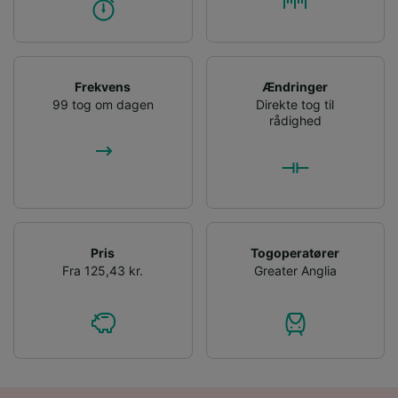
Bruge præcise geografiske
placeringsoplysninger. Aktivt scanne
enhedskarakteristika til identifikation.
Opbevare og/eller tilgå oplysninger på en
enhed. Tilpasset annoncering og indhold,
Frekvens
Ændringer
annoncerings- og indholdsmåling,
99 tog om dagen
Direkte tog til
målgruppeundersøgelser og udvikling af
rådighed
tjenester.
Liste over partnere (leverandører)
Pris
Togoperatører
Fra 125,43 kr.
Greater Anglia