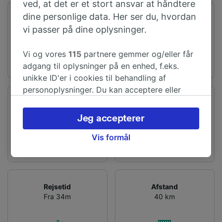
ved, at det er et stort ansvar at håndtere
dine personlige data. Her ser du, hvordan
Første tog
Sidste tog
vi passer på dine oplysninger.
02:35
02:05
Vi og vores
115
partnere gemmer og/eller får
adgang til oplysninger på en enhed, f.eks.
unikke ID'er i cookies til behandling af
personoplysninger. Du kan acceptere eller
administrere dine valg ved at klikke herunder,
Afgangsstation
Ankomst station
herunder din ret til at gøre indsigelse, hvor
Tottenham Hale
Stansted Lufthavn
Jeg accepterer
legitim interesse bruges, eller når som helst på
siden om privatlivspolitik. Disse valg
Vis formål
signaleres til vores partnere og påvirker ikke
browsingdata. Dine data vil ikke blive brugt til
sporingsformål, hvis du har bedt os om ikke at
spore dig.
Rejsetid
Afstand
Fra 34m
40 km
Vi og vores partnere behandler data for at
levere: