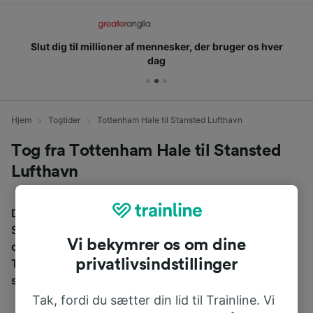
Slut dig til millioner af mennesker, der bruger os hver
dag
Hjem
Togtider
Tottenham Hale til Stansted Lufthavn
Tog fra Tottenham Hale til Stansted
Lufthavn
Den gennemsnitlige tid at rejse fra Tottenham Hale til
Stansted Lufthavn med tog er 40m over en afstand på
Vi bekymrer os om dine
omkring 40 km. Der kører normalt 99 tog om dagen fra
privatlivsindstillinger
Tottenham Hale til Stansted Lufthavn, og billetter
starter fra 125,43 kr..
Tak, fordi du sætter din lid til Trainline. Vi