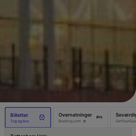
Overnatninger
Seværdi
Billetter
Booking.com
GetYourGui
Tog og bus