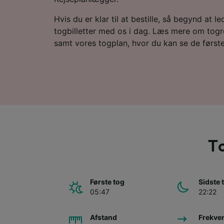
Hvis du er klar til at bestille, så begynd at led
togbilletter med os i dag. Læs mere om togr
samt vores togplan, hvor du kan se de første
To
Første tog
Sidste 
05:47
22:22
Afstand
Frekve