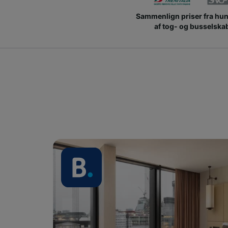
Sammenlign priser fra hu
af tog- og busselska