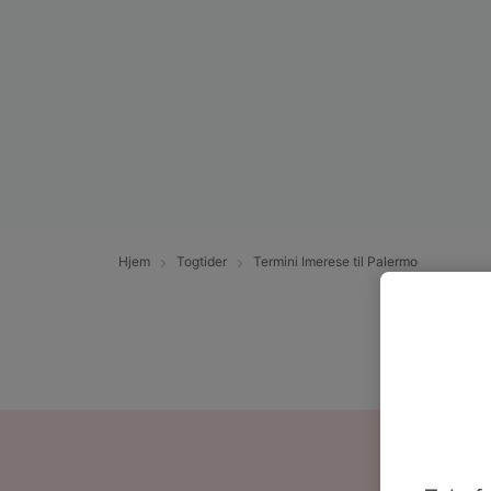
Hjem
Togtider
Termini Imerese til Palermo