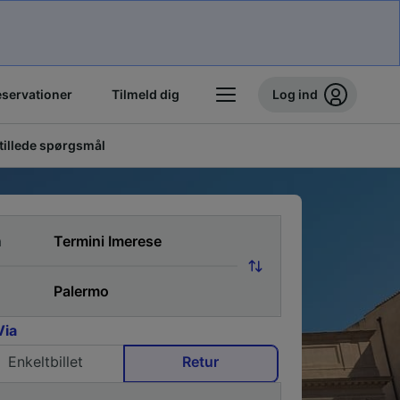
eservationer
Tilmeld dig
Log ind
stillede spørgsmål
a
Via
Enkeltbillet
Retur