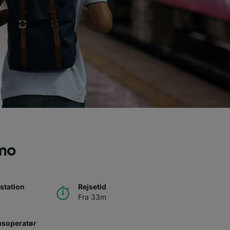
rmo
station
Rejsetid
Fra 33m
usoperatør