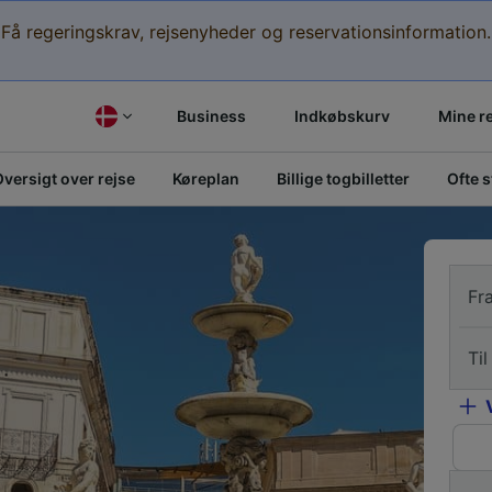
Få regeringskrav, rejsenyheder og reservationsinformation.
Business
Indkøbskurv
Mine r
versigt over rejse
Køreplan
Billige togbilletter
Ofte 
Fr
Til