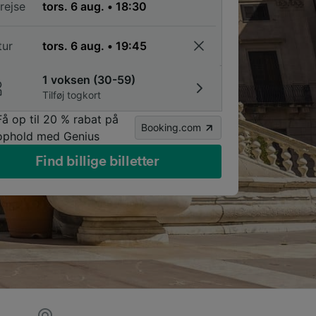
rejse
tur
1 voksen (30-59)
Tilføj togkort
Få op til 20 % rabat på
Booking.com
ophold med Genius
Find billige billetter