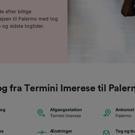
e efter billige
ejsen til Palermo med tog
 og sidste togtider.
g fra Termini Imerese til Pale
tog
Afgangsstation
Ankomst 
Termini Imerese
Palermo
ns
Ændringer
Tog og b