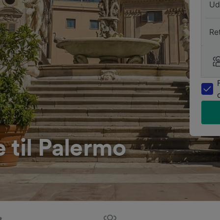
Ud
Re
 til Palermo