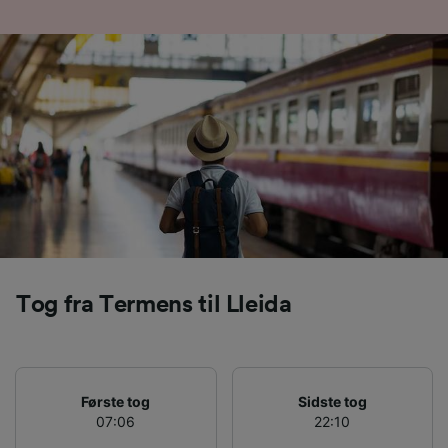
Vi og vores partnere behandler data for at
levere:
Bruge præcise geografiske
placeringsoplysninger. Aktivt scanne
enhedskarakteristika til identifikation.
Opbevare og/eller tilgå oplysninger på en
enhed. Tilpasset annoncering og indhold,
annoncerings- og indholdsmåling,
målgruppeundersøgelser og udvikling af
tjenester.
Liste over partnere (leverandører)
Tog fra Termens til Lleida
Første tog
Sidste tog
07:06
22:10