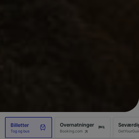
Overnatninger
Seværdi
Billetter
Booking.com
GetYourGui
Tog og bus