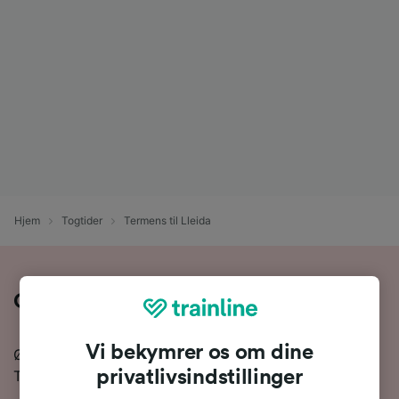
Hjem
Togtider
Termens til Lleida
Om togrejsen fra Termens til Lleida
Vi bekymrer os om dine
Ønsker du at finde ud af mere om at tage toget fra
privatlivsindstillinger
Termens til Lleida? Så er du kommet til det rette sted.