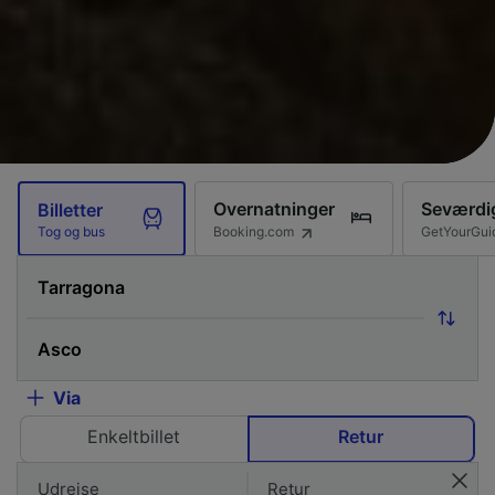
Overnatninger
Seværdi
Billetter
Booking.com
GetYourGui
Tog og bus
Via
Enkeltbillet
Retur
Udrejse
Retur