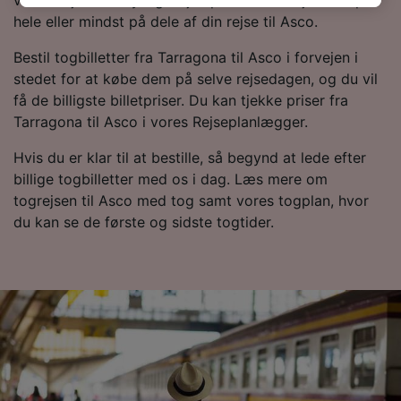
vil du højst sandsynligt rejse på en Renfe-tjeneste på
browsingdata. Dine data vil ikke blive brugt til
hele eller mindst på dele af din rejse til Asco.
sporingsformål, hvis du har bedt os om ikke at
spore dig.
Bestil togbilletter fra Tarragona til Asco i forvejen i
stedet for at købe dem på selve rejsedagen, og du vil
Vi og vores partnere behandler data for at
få de billigste billetpriser. Du kan tjekke priser fra
levere:
Tarragona til Asco i vores Rejseplanlægger.
Bruge præcise geografiske
placeringsoplysninger. Aktivt scanne
Hvis du er klar til at bestille, så begynd at lede efter
enhedskarakteristika til identifikation.
billige togbilletter med os i dag. Læs mere om
Opbevare og/eller tilgå oplysninger på en
togrejsen til Asco med tog samt vores togplan, hvor
enhed. Tilpasset annoncering og indhold,
du kan se de første og sidste togtider.
annoncerings- og indholdsmåling,
målgruppeundersøgelser og udvikling af
tjenester.
Liste over partnere (leverandører)