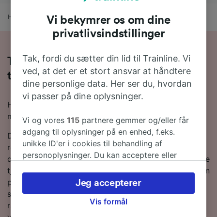
Hjem
Togtider
Tarragona til Asco
Vi bekymrer os om dine
privatlivsindstillinger
Tak, fordi du sætter din lid til Trainline. Vi
Tag toget fra Tarragona til Asco på 1
ved, at det er et stort ansvar at håndtere
time 18 minutter
dine personlige data. Her ser du, hvordan
vi passer på dine oplysninger.
Hvis du vil vide mere om rejsen fra Tarragona til Asco
med toget, så er du kommet til det rette sted!
Vi og vores
115
partnere gemmer og/eller får
adgang til oplysninger på en enhed, f.eks.
Det tager som regel omkring 1 time 37 minutter at
unikke ID'er i cookies til behandling af
rejse 57 km fra Tarragona til Asco med toget, selv om
personoplysninger. Du kan acceptere eller
du kan nå dertil på 1 time 18 minutter med de hurtigste
administrere dine valg ved at klikke herunder,
tjenester. Normalt vil du finde omkring 3 tog om dagen
herunder din ret til at gøre indsigelse, hvor
på denne rute. Du behøver ikke at bekymre dig om at
Jeg accepterer
legitim interesse bruges, eller når som helst på
skulle skifte på vejen, da der er direkte tog til
siden om privatlivspolitik. Disse valg
Vis formål
rådighed. Som den største togoperatør på denne rute
signaleres til vores partnere og påvirker ikke