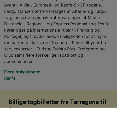
Avant-, Alvia-, Euromed- og Renfe-SNCF-togene.
Langdistanceruterne varetages af Altaria- og Talgo-
tog, mens de regionale ruter varetages af Media
Distancia-, Regional- og Express Regional-tog. Renfe
kører også på internationale ruter til Frankrig og
Portugal, og tilbyder endda muligheden for at rejse
om natten takket være Trenhotel. Renfe tilbyder fire
serviceklasser – Turista, Turista Plus, Preferente og
Club samt flere forskellige rabatkort og
abonnementer.
Flere oplysninger
Renfe
Billige togbilletter fra Tarragona til
Asco