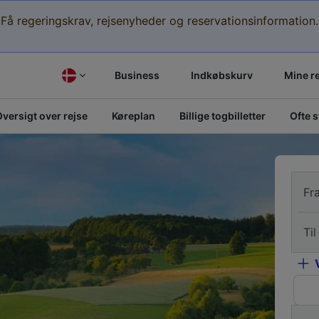
Få regeringskrav, rejsenyheder og reservationsinformation.
Business
Indkøbskurv
Mine r
versigt over rejse
Køreplan
Billige togbilletter
Ofte 
Fr
Til