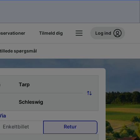
eservationer
Tilmeld dig
Log ind
stillede spørgsmål
a
Via
Enkeltbillet
Retur