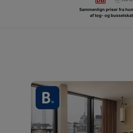
Sammenlign priser fra hu
af tog- og busselska