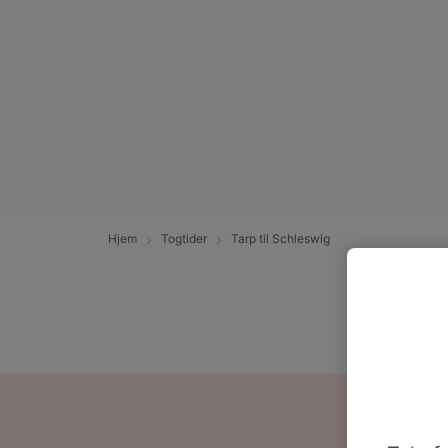
Hjem
Togtider
Tarp til Schleswig