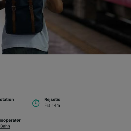
station
Rejsetid
g
Fra 14m
usoperatør
 Bahn