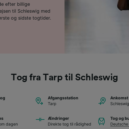
e efter billige
ejsen til Schleswig med
rste og sidste togtider.
Tog fra Tarp til Schleswig
tog
Afgangsstation
Ankomst 
Tarp
Schleswi
ns
Ændringer
Tog og b
 om dagen
Direkte tog til rådighed
Deutsche