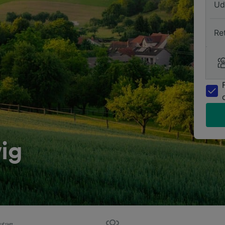
Ud
Re
wig