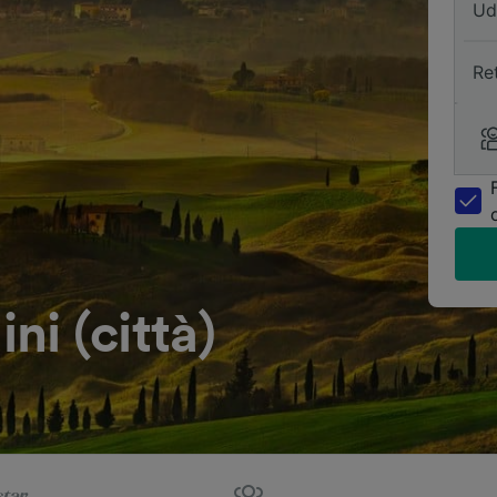
Ud
Re
ini (città)