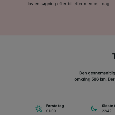
lav en søgning efter billetter med os i dag.
Den gennemsnitlige 
omkring 586 km. Der kø
Første tog
Sidste 
01:00
22:42