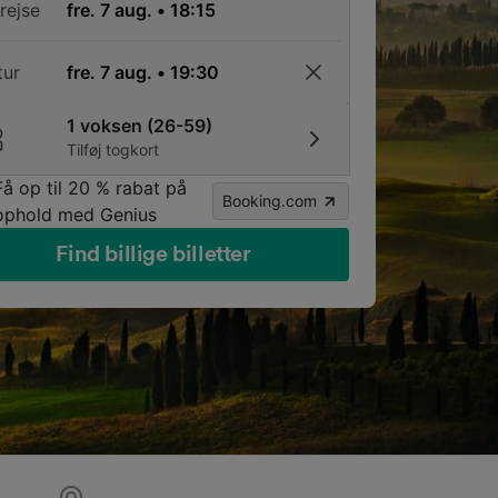
rejse
tur
1 voksen (26-59)
Tilføj togkort
Få op til 20 % rabat på
Booking.com
ophold med Genius
Find billige billetter