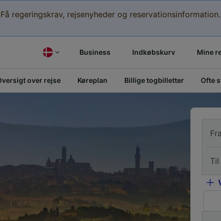
Få regeringskrav, rejsenyheder og reservationsinformation.
Business
Indkøbskurv
Mine r
versigt over rejse
Køreplan
Billige togbilletter
Ofte 
Fr
Til