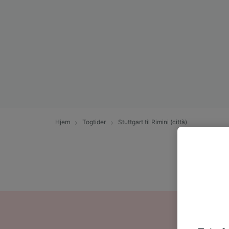
Hjem
Togtider
Stuttgart til Rimini (città)