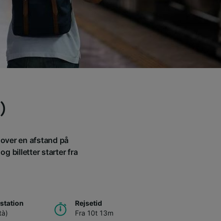
)
m over en afstand på
g billetter starter fra
station
Rejsetid
tà)
Fra 10t 13m