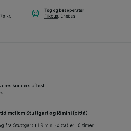
Tog og busoperatør
78 kr.
Flixbus
,
Onebus
f vores kunders oftest
e.
tid mellem Stuttgart og Rimini (città)
 fra Stuttgart til Rimini (città) er 10 timer