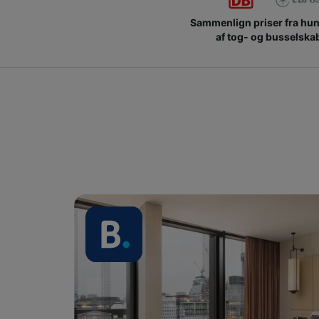
Sammenlign priser fra hu
af tog- og busselska