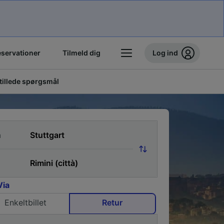
eservationer
Tilmeld dig
Log ind
stillede spørgsmål
a
Via
Enkeltbillet
Retur