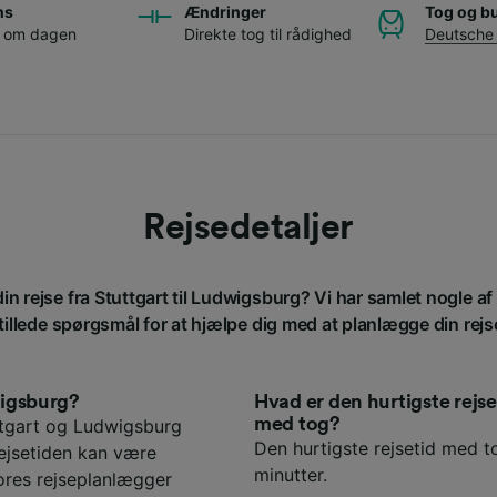
ns
Ændringer
Tog og b
g om dagen
Direkte tog til rådighed
Deutsche
Rejsedetaljer
in rejse fra Stuttgart til Ludwigsburg? Vi har samlet nogle a
tillede spørgsmål for at hjælpe dig med at planlægge din rejs
wigsburg?
Hvad er den hurtigste rejs
med tog?
ttgart og Ludwigsburg
Den hurtigste rejsetid med to
Rejsetiden kan være
minutter.
ores rejseplanlægger