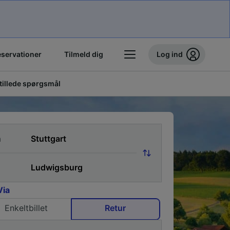
eservationer
Tilmeld dig
Log ind
stillede spørgsmål
a
Via
Enkeltbillet
Retur