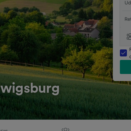
Ud
Re
udwigsburg