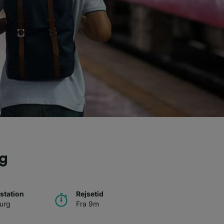
rg
station
Rejsetid
urg
Fra 9m