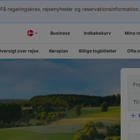
Få regeringskrav, rejsenyheder og reservationsinformation.
Business
Indkøbskurv
Mine r
versigt over rejse
Køreplan
Billige togbilletter
Ofte 
Fr
Til