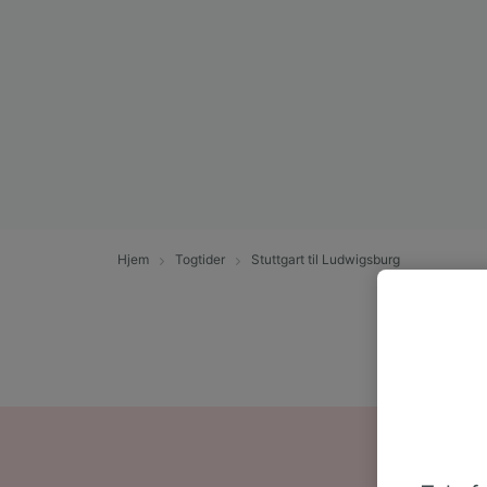
Hjem
Togtider
Stuttgart til Ludwigsburg