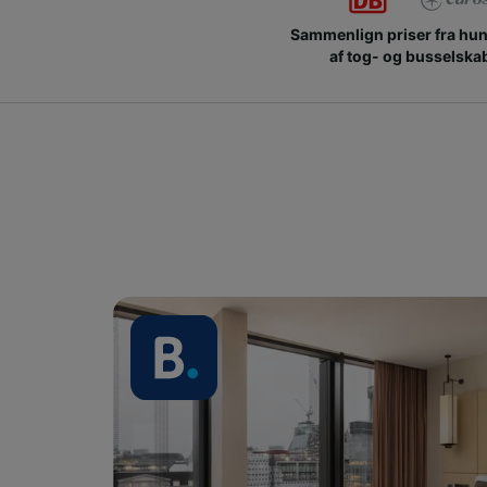
Sammenlign priser fra hu
af tog- og busselska