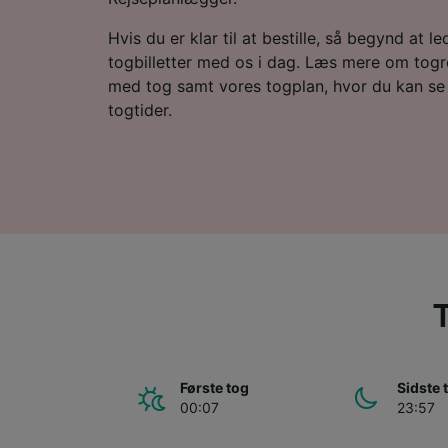
Hvis du er klar til at bestille, så begynd at led
togbilletter med os i dag. Læs mere om togr
med tog samt vores togplan, hvor du kan se 
togtider.
T
Første tog
Sidste 
00:07
23:57