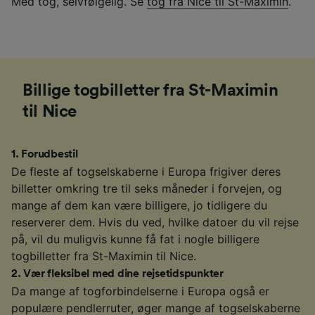
Med tog, selvfølgelig. Se
tog fra Nice til St-Maximin
.
Billige togbilletter fra St-Maximin
til Nice
1
.
Forudbestil
De fleste af togselskaberne i Europa frigiver deres
billetter omkring tre til seks måneder i forvejen, og
mange af dem kan være billigere, jo tidligere du
reserverer dem. Hvis du ved, hvilke datoer du vil rejse
på, vil du muligvis kunne få fat i nogle billigere
togbilletter fra St-Maximin til Nice.
2
.
Vær fleksibel med dine rejsetidspunkter
Da mange af togforbindelserne i Europa også er
populære pendlerruter, øger mange af togselskaberne