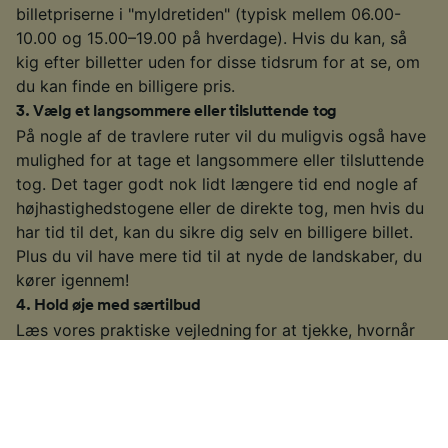
billetpriserne i "myldretiden" (typisk mellem 06.00-
10.00 og 15.00–19.00 på hverdage). Hvis du kan, så
kig efter billetter uden for disse tidsrum for at se, om
du kan finde en billigere pris.
3
.
Vælg et langsommere eller tilsluttende tog
På nogle af de travlere ruter vil du muligvis også have
mulighed for at tage et langsommere eller tilsluttende
tog. Det tager godt nok lidt længere tid end nogle af
højhastighedstogene eller de direkte tog, men hvis du
har tid til det, kan du sikre dig selv en billigere billet.
Plus du vil have mere tid til at nyde de landskaber, du
kører igennem!
4
.
Hold øje med særtilbud
Læs vores praktiske vejledning for at tjekke, hvornår
europæiske togselskaber sender deres særtilbud på
markedet, og se om du kan finde billige billetter til din
rejse.