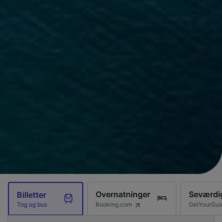
Overnatninger
Seværdi
Billetter
Booking.com
GetYourGui
Tog og bus