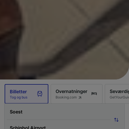
Overnatninger
Seværdi
Billetter
Booking.com
GetYourGui
Tog og bus