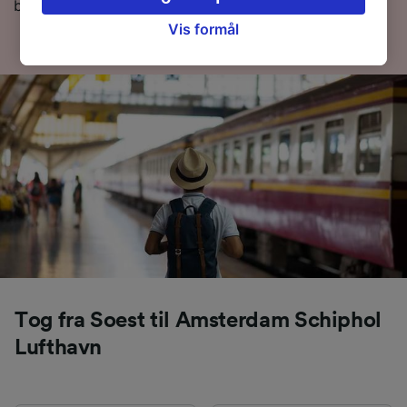
bestille, så lav en søgning efter billetter med os i dag.
legitim interesse bruges, eller når som helst på
siden om privatlivspolitik. Disse valg
Vis formål
signaleres til vores partnere og påvirker ikke
browsingdata. Dine data vil ikke blive brugt til
sporingsformål, hvis du har bedt os om ikke at
spore dig.
Vi og vores partnere behandler data for at
levere:
Bruge præcise geografiske
placeringsoplysninger. Aktivt scanne
enhedskarakteristika til identifikation.
Opbevare og/eller tilgå oplysninger på en
enhed. Tilpasset annoncering og indhold,
annoncerings- og indholdsmåling,
målgruppeundersøgelser og udvikling af
Tog fra Soest til Amsterdam Schiphol
tjenester.
Lufthavn
Liste over partnere (leverandører)