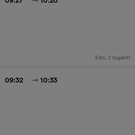
09:27
10:20
53m
,
2 togskift
09:32
10:33