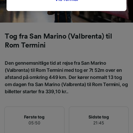
signaleres til vores partnere og påvirker ikke
browsingdata. Dine data vil ikke blive brugt til
sporingsformål, hvis du har bedt os om ikke at
spore dig.
Tog fra San Marino (Valbrenta) til
Vi og vores partnere behandler data for at
Rom Termini
levere:
Bruge præcise geografiske
placeringsoplysninger. Aktivt scanne
Den gennemsnitlige tid at rejse fra San Marino
enhedskarakteristika til identifikation.
(Valbrenta) til Rom Termini med tog er 7t 52m over en
Opbevare og/eller tilgå oplysninger på en
enhed. Tilpasset annoncering og indhold,
afstand på omkring 449 km. Der kører normalt 13 tog
annoncerings- og indholdsmåling,
om dagen fra San Marino (Valbrenta) til Rom Termini, og
målgruppeundersøgelser og udvikling af
billetter starter fra 339,10 kr..
tjenester.
Liste over partnere (leverandører)
Første tog
Sidste tog
05:50
21:45