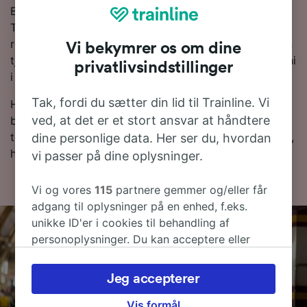
Bestil togbilletter fra San Marino (Valbrenta) til Rom
Termini i forvejen i stedet for at købe dem på selve
rejsedagen, og du vil få de billigste billetpriser. Du kan
Vi bekymrer os om dine
tjekke priser fra San Marino (Valbrenta) til Rom Termini
privatlivsindstillinger
i vores Rejseplanlægger.
Tak, fordi du sætter din lid til Trainline. Vi
Hvis du er klar til at bestille, så begynd at lede efter
ved, at det er et stort ansvar at håndtere
billige togbilletter med os i dag. Læs mere om
togrejsen til Rom Termini med tog samt vores togplan,
dine personlige data. Her ser du, hvordan
hvor du kan se de første og sidste togtider.
vi passer på dine oplysninger.
Vi og vores
115
partnere gemmer og/eller får
adgang til oplysninger på en enhed, f.eks.
unikke ID'er i cookies til behandling af
personoplysninger. Du kan acceptere eller
administrere dine valg ved at klikke herunder,
herunder din ret til at gøre indsigelse, hvor
Jeg accepterer
legitim interesse bruges, eller når som helst på
siden om privatlivspolitik. Disse valg
Vis formål