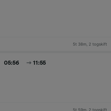
5t 38m
,
2 togskift
05:56
11:55
5t 59m
,
2 togskift