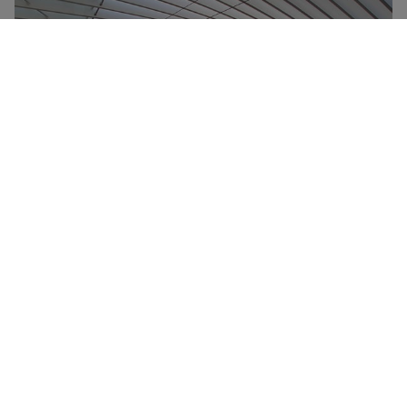
Frecciarossa-højhastighedstogene er Trenitalias
flagskib og kan nå en tophastighed på 300 km/timen.
De udskiller sig ved deres komfort, deres
ultramoderne design og deres reducerede
miljøpåvirkning. Alle Frecciarossa-tog har en
madvogn, gratis wi-fi-forbindelse og fire