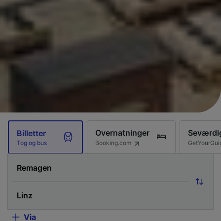
Overnatninger
Seværdi
Billetter
Booking.com
GetYourGui
Tog og bus
Via