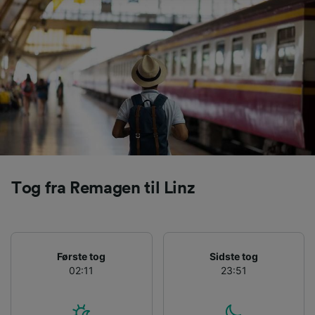
sporingsformål, hvis du har bedt os om ikke at
spore dig.
Vi og vores partnere behandler data for at
levere:
Bruge præcise geografiske
placeringsoplysninger. Aktivt scanne
enhedskarakteristika til identifikation.
Opbevare og/eller tilgå oplysninger på en
enhed. Tilpasset annoncering og indhold,
annoncerings- og indholdsmåling,
målgruppeundersøgelser og udvikling af
Tog fra Remagen til Linz
tjenester.
Liste over partnere (leverandører)
Første tog
Sidste tog
02:11
23:51