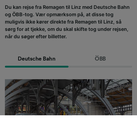
Du kan rejse fra Remagen til Linz med Deutsche Bahn
og ÖBB-tog. Vær opmærksom på, at disse tog
muligvis ikke kører direkte fra Remagen til Linz, så
sørg for at tjekke, om du skal skifte tog under rejsen,
når du søger efter billetter.
Deutsche Bahn
ÖBB