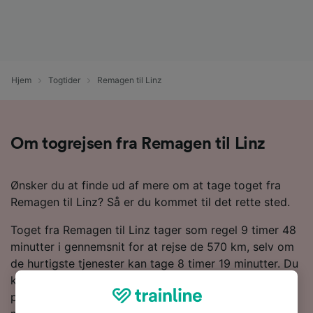
Hjem
Togtider
Remagen til Linz
Om togrejsen fra Remagen til Linz
Ønsker du at finde ud af mere om at tage toget fra
Remagen til Linz? Så er du kommet til det rette sted.
Toget fra Remagen til Linz tager som regel 9 timer 48
minutter i gennemsnit for at rejse de 570 km, selv om
de hurtigste tjenester kan tage 8 timer 19 minutter. Du
kan forvente at finde 41 tog om dagen på denne
populære rute. Da der ikke findes direkte tjenester