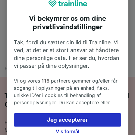
Vi bekymrer os om dine
privatlivsindstillinger
Tak, fordi du sætter din lid til Trainline. Vi
ved, at det er et stort ansvar at håndtere
dine personlige data. Her ser du, hvordan
vi passer på dine oplysninger.
Hjem
Togtider
Puerto de Santa María til Cádiz
Vi og vores
115
partnere gemmer og/eller får
adgang til oplysninger på en enhed, f.eks.
unikke ID'er i cookies til behandling af
Tag toget fra Puerto de Santa María til
personoplysninger. Du kan acceptere eller
Cádiz på 26 minutter
administrere dine valg ved at klikke herunder,
herunder din ret til at gøre indsigelse, hvor
Jeg accepterer
Hvis du vil vide mere om rejsen fra Puerto de Santa
legitim interesse bruges, eller når som helst på
María til Cádiz med toget, så er du kommet til det
siden om privatlivspolitik. Disse valg
Vis formål