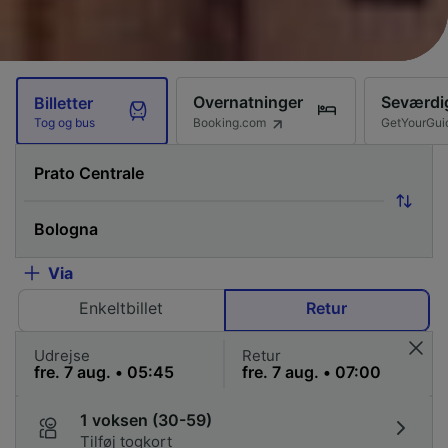
Overnatninger
Seværdi
Billetter
Booking.com
GetYourGui
Tog og bus
Via
Enkeltbillet
Retur
Udrejse
Retur
1 voksen (30-59)
Tilføj togkort