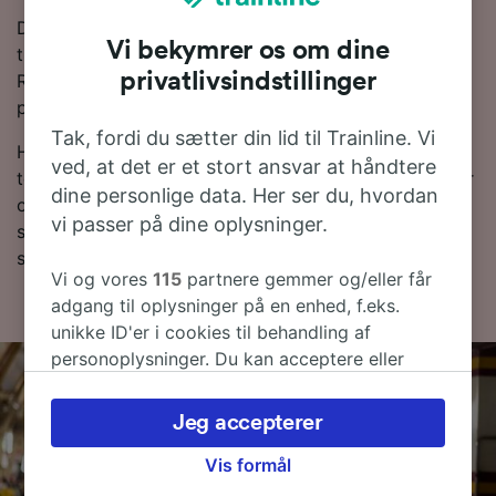
Du kan spare penge på togbilletter fra Prato Centrale
Vi bekymrer os om dine
til Bologna, hvis du bestiller i forvejen. Brug vores
privatlivsindstillinger
Rejseplanlægger øverst på siden for at sammenligne
priser og få de billigste billetter.
Tak, fordi du sætter din lid til Trainline. Vi
Hvis du vil vide mere om rejsen, så læs videre om
ved, at det er et stort ansvar at håndtere
togplaner og,-tips til, hvordan du finder billige billetter
dine personlige data. Her ser du, hvordan
og ofte stillede spørgsmål, deriblandt de første og
vi passer på dine oplysninger.
sidste togtider. Vil du direkte til bestilling? Lav en
søgning med os i dag!
Vi og vores
115
partnere gemmer og/eller får
adgang til oplysninger på en enhed, f.eks.
unikke ID'er i cookies til behandling af
personoplysninger. Du kan acceptere eller
administrere dine valg ved at klikke herunder,
herunder din ret til at gøre indsigelse, hvor
Jeg accepterer
legitim interesse bruges, eller når som helst på
siden om privatlivspolitik. Disse valg
Vis formål
signaleres til vores partnere og påvirker ikke