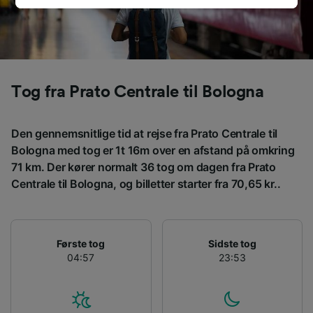
browsingdata. Dine data vil ikke blive brugt til
sporingsformål, hvis du har bedt os om ikke at
spore dig.
Vi og vores partnere behandler data for at
Tog fra Prato Centrale til Bologna
levere:
Bruge præcise geografiske
placeringsoplysninger. Aktivt scanne
Den gennemsnitlige tid at rejse fra Prato Centrale til
enhedskarakteristika til identifikation.
Opbevare og/eller tilgå oplysninger på en
Bologna med tog er 1t 16m over en afstand på omkring
enhed. Tilpasset annoncering og indhold,
71 km. Der kører normalt 36 tog om dagen fra Prato
annoncerings- og indholdsmåling,
Centrale til Bologna, og billetter starter fra 70,65 kr..
målgruppeundersøgelser og udvikling af
tjenester.
Liste over partnere (leverandører)
Første tog
Sidste tog
04:57
23:53