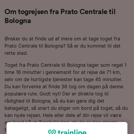
Om togrejsen fra Prato Centrale til
Bologna
Ønsker du at finde ud af mere om at tage toget fra
Prato Centrale til Bologna? Så er du kommet til det
rette sted.
Toget fra Prato Centrale til Bologna tager som regel 1
time 16 minutter i gennemsnit for at rejse de 71 km,
selv om de hurtigste tjenester kan tage 45 minutter.
Du kan forvente at finde 36 tog om dagen på denne
populære rute. Godt nyt! Der er direkte tog til
rådighed til Bologna, så du kan gøre dig det
behageligt, så snart du stiger om bord på toget, så du
kan nyde rejsen. Hele eller dele af din rejse vil være
om bord på et Trenitalia-tog, da de er den største
togoperatør på denne rute.