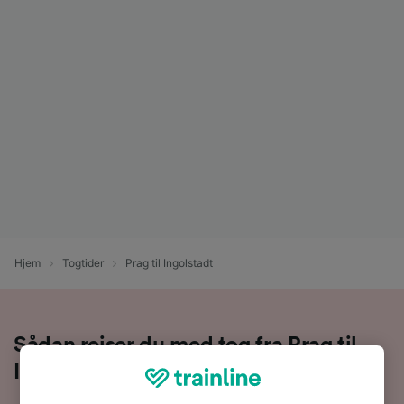
Hjem
Togtider
Prag til Ingolstadt
Sådan rejser du med tog fra Prag til
Ingolstadt