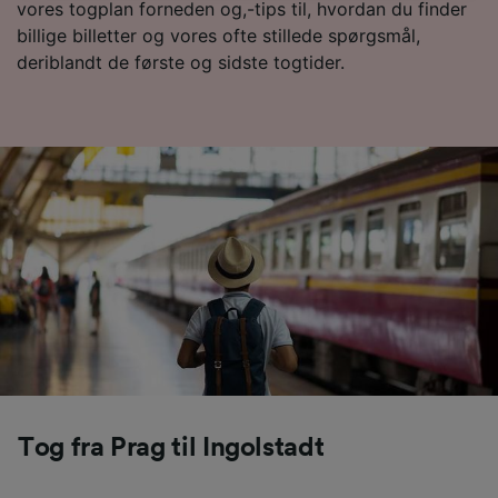
vores togplan forneden og,-tips til, hvordan du finder
sporingsformål, hvis du har bedt os om ikke at
billige billetter og vores ofte stillede spørgsmål,
spore dig.
deriblandt de første og sidste togtider.
Vi og vores partnere behandler data for at
levere:
Bruge præcise geografiske
placeringsoplysninger. Aktivt scanne
enhedskarakteristika til identifikation.
Opbevare og/eller tilgå oplysninger på en
enhed. Tilpasset annoncering og indhold,
annoncerings- og indholdsmåling,
målgruppeundersøgelser og udvikling af
tjenester.
Liste over partnere (leverandører)
Tog fra Prag til Ingolstadt