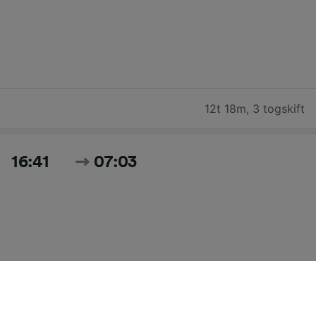
12t 18m
,
3 togskift
16:41
07:03
14t 22m
,
5 togskift