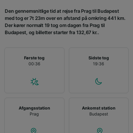
enhed. Tilpasset annoncering og indhold,
Den gennemsnitlige tid at rejse fra Prag til Budapest
annoncerings- og indholdsmåling,
målgruppeundersøgelser og udvikling af
med tog er 7t 23m over en afstand på omkring 441 km.
tjenester.
Der kører normalt 19 tog om dagen fra Prag til
Budapest, og billetter starter fra 132,67 kr..
Liste over partnere (leverandører)
Første tog
Sidste tog
00:36
19:36
Afgangsstation
Ankomst station
Prag
Budapest