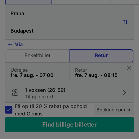
Via
Enkeltbillet
Retur
Udrejse
Retur
1 voksen (26-59)
Tilføj togkort
Få op til 20 % rabat på ophold
Booking.com
med Genius
Find billige billetter