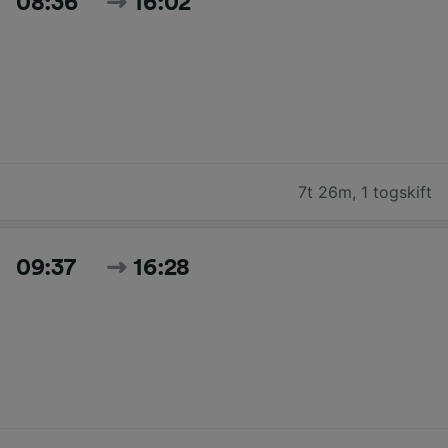
08:36
16:02
7t 26m
,
1 togskift
09:37
16:28