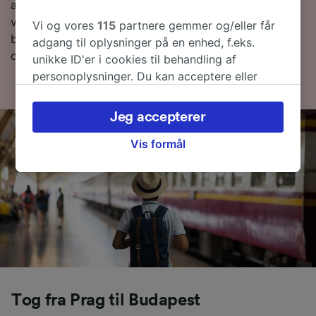
at finde ud af mere om rejsen først, så kan du finde
vores togplan forneden og,-tips til, hvordan du finder
Vi og vores
115
partnere gemmer og/eller får
billige billetter og vores ofte stillede spørgsmål,
adgang til oplysninger på en enhed, f.eks.
deriblandt de første og sidste togtider.
unikke ID'er i cookies til behandling af
personoplysninger. Du kan acceptere eller
administrere dine valg ved at klikke herunder,
herunder din ret til at gøre indsigelse, hvor
Jeg accepterer
legitim interesse bruges, eller når som helst på
siden om privatlivspolitik. Disse valg
Vis formål
signaleres til vores partnere og påvirker ikke
browsingdata. Dine data vil ikke blive brugt til
sporingsformål, hvis du har bedt os om ikke at
spore dig.
Vi og vores partnere behandler data for at
levere:
Bruge præcise geografiske
placeringsoplysninger. Aktivt scanne
Tog fra Prag til Budapest
enhedskarakteristika til identifikation.
Opbevare og/eller tilgå oplysninger på en