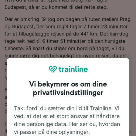
Budapest, så er du kommet til det rette sted.
Der er omkring 19 tog om dagen på ruten mellem Prag
og Budapest, der som regel tager 7 timer 23 minutter
for at tilbagelægge rejsen på de 441 km. Det kan dog
tage helt ned til 6 timer 51 minutter på den hurtigste
tjeneste. Så snart du stiger om bord på toget, vil du
kunne gøre dig det behageligt og nyde rejsen, da der
er direkte tjenester til rådighed. Hele eller dele af din
rejse vil være om bord på et ÖBB-tog, da de er den
største togoperatør på denne rute.
Vi bekymrer os om dine
Brug vores Rejseplanlægger øverst på siden for at
privatlivsindstillinger
søge efter billige billetter. Vi vil vise dig, hvor meget
du kan spare på togbilletter fra Prag til Budapest, hvis
Tak, fordi du sætter din lid til Trainline. Vi
du bestiller i forvejen.
ved, at det er et stort ansvar at håndtere
Leder du efter togbilletter til Budapest? Du behøver
dine personlige data. Her ser du, hvordan
ikke at vente - lav en søgning med os i dag! Ønsker du
vi passer på dine oplysninger.