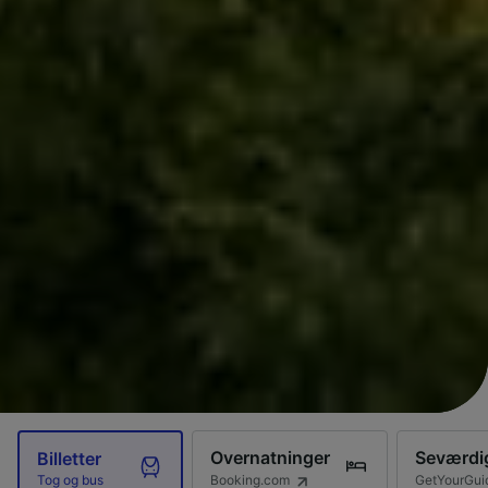
Overnatninger
Seværdi
Billetter
Booking.com
GetYourGui
Tog og bus