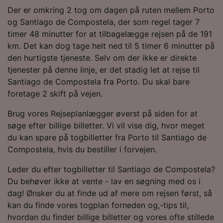
sporingsformål, hvis du har bedt os om ikke at
Der er omkring 2 tog om dagen på ruten mellem Porto
spore dig.
og Santiago de Compostela, der som regel tager 7
timer 48 minutter for at tilbagelægge rejsen på de 191
Vi og vores partnere behandler data for at
km. Det kan dog tage helt ned til 5 timer 6 minutter på
levere:
den hurtigste tjeneste. Selv om der ikke er direkte
Bruge præcise geografiske
tjenester på denne linje, er det stadig let at rejse til
placeringsoplysninger. Aktivt scanne
Santiago de Compostela fra Porto. Du skal bare
enhedskarakteristika til identifikation.
Opbevare og/eller tilgå oplysninger på en
foretage 2 skift på vejen.
enhed. Tilpasset annoncering og indhold,
annoncerings- og indholdsmåling,
Brug vores Rejseplanlægger øverst på siden for at
målgruppeundersøgelser og udvikling af
søge efter billige billetter. Vi vil vise dig, hvor meget
tjenester.
du kan spare på togbilletter fra Porto til Santiago de
Compostela, hvis du bestiller i forvejen.
Liste over partnere (leverandører)
Leder du efter togbilletter til Santiago de Compostela?
Du behøver ikke at vente - lav en søgning med os i
dag! Ønsker du at finde ud af mere om rejsen først, så
kan du finde vores togplan forneden og,-tips til,
hvordan du finder billige billetter og vores ofte stillede