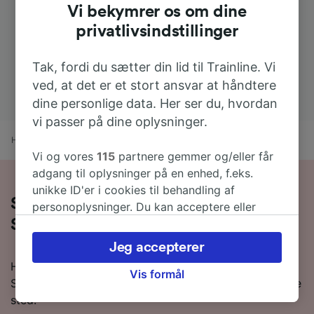
Vi bekymrer os om dine
privatlivsindstillinger
Tak, fordi du sætter din lid til Trainline. Vi
ved, at det er et stort ansvar at håndtere
dine personlige data. Her ser du, hvordan
vi passer på dine oplysninger.
Hjem
Togtider
Porto til Santiago de Compostela
Vi og vores
115
partnere gemmer og/eller får
adgang til oplysninger på en enhed, f.eks.
unikke ID'er i cookies til behandling af
Sådan rejser du med tog fra Porto til
personoplysninger. Du kan acceptere eller
administrere dine valg ved at klikke herunder,
Santiago de Compostela
herunder din ret til at gøre indsigelse, hvor
Jeg accepterer
legitim interesse bruges, eller når som helst på
Hvis du ønsker at rejse med toetg fra Porto til
siden om privatlivspolitik. Disse valg
Vis formål
Santiago de Compostela, så er du kommet til det rette
signaleres til vores partnere og påvirker ikke
sted.
browsingdata. Dine data vil ikke blive brugt til