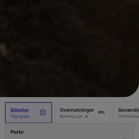
Overnatninger
Seværdi
Billetter
Booking.com
GetYourGui
Tog og bus