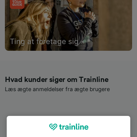
Ting at foretage sig
Hvad kunder siger om Trainline
Læs ægte anmeldelser fra ægte brugere