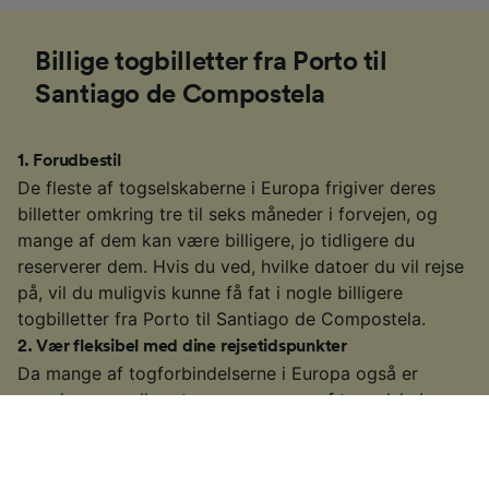
Billige togbilletter fra Porto til
Santiago de Compostela
1
.
Forudbestil
De fleste af togselskaberne i Europa frigiver deres
billetter omkring tre til seks måneder i forvejen, og
mange af dem kan være billigere, jo tidligere du
reserverer dem. Hvis du ved, hvilke datoer du vil rejse
på, vil du muligvis kunne få fat i nogle billigere
togbilletter fra Porto til Santiago de Compostela.
2
.
Vær fleksibel med dine rejsetidspunkter
Da mange af togforbindelserne i Europa også er
populære pendlerruter, øger mange af togselskaberne
billetpriserne i "myldretiden" (typisk mellem 06.00-
10.00 og 15.00–19.00 på hverdage). Hvis du kan, så
kig efter billetter uden for disse tidsrum for at se, om