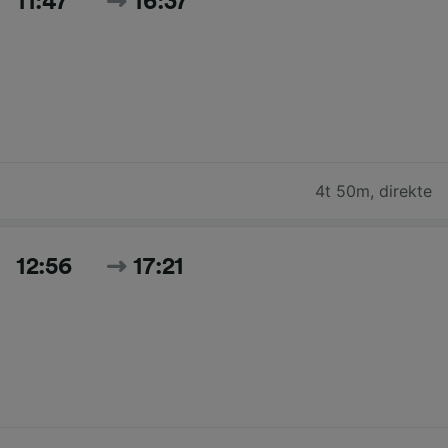
11:47
16:37
4t 50m
,
direkte
12:56
17:21