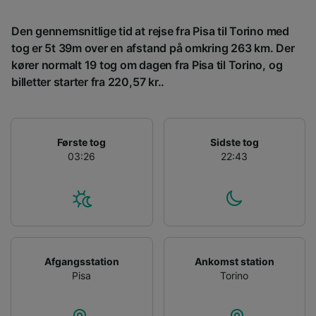
placeringsoplysninger. Aktivt scanne
enhedskarakteristika til identifikation.
Den gennemsnitlige tid at rejse fra Pisa til Torino med
Opbevare og/eller tilgå oplysninger på en
tog er 5t 39m over en afstand på omkring 263 km. Der
enhed. Tilpasset annoncering og indhold,
annoncerings- og indholdsmåling,
kører normalt 19 tog om dagen fra Pisa til Torino, og
målgruppeundersøgelser og udvikling af
billetter starter fra 220,57 kr..
tjenester.
Liste over partnere (leverandører)
Første tog
Sidste tog
03:26
22:43
Afgangsstation
Ankomst station
Pisa
Torino