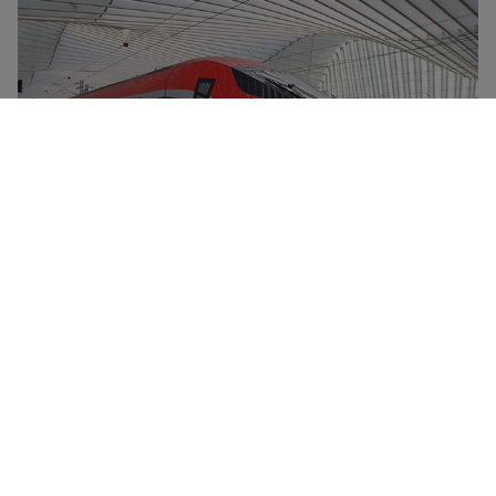
Frecciarossa-højhastighedstogene er Trenitalias
flagskib og kan nå en tophastighed på 300 km/timen.
De udskiller sig ved deres komfort, deres
ultramoderne design og deres reducerede
miljøpåvirkning. Alle Frecciarossa-tog har en
madvogn, gratis wi-fi-forbindelse og fire
serviceniveauer – Standard, Premium (med drikkevarer