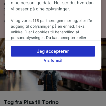
dine personlige data. Her ser du, hvordan
Er du klar til at bestille? Begynd din søgning efter
vi passer på dine oplysninger.
billige togbilletter med os i dag. Læs mere om vores
togplan, hvor du kan se de første og sidste togtider
samt tips til, hvordan du finder billige togbilletter.
Vi og vores
115
partnere gemmer og/eller får
adgang til oplysninger på en enhed, f.eks.
unikke ID'er i cookies til behandling af
personoplysninger. Du kan acceptere eller
administrere dine valg ved at klikke herunder,
herunder din ret til at gøre indsigelse, hvor
Jeg accepterer
legitim interesse bruges, eller når som helst på
siden om privatlivspolitik. Disse valg
Vis formål
signaleres til vores partnere og påvirker ikke
browsingdata. Dine data vil ikke blive brugt til
sporingsformål, hvis du har bedt os om ikke at
spore dig.
Vi og vores partnere behandler data for at
levere:
Tog fra Pisa til Torino
Bruge præcise geografiske