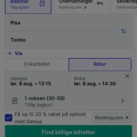
Overnatninger
Seværdi
Billetter
Booking.com
GetYourGui
Tog og bus
Via
Enkeltbillet
Retur
Udrejse
Retur
1 voksen (30-59)
Tilføj togkort
Få op til 20 % rabat på ophold
Booking.com
med Genius
Find billige billetter