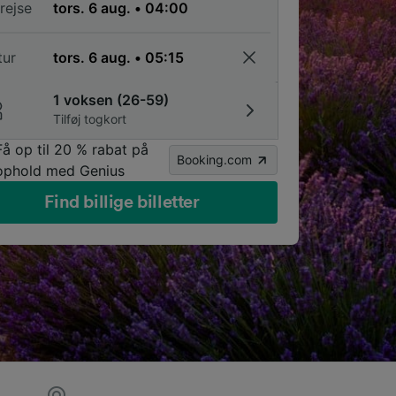
rejse
tur
1 voksen (26-59)
Tilføj togkort
Få op til 20 % rabat på
Booking.com
ophold med Genius
Find billige billetter