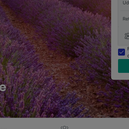
Ud
Re
ye