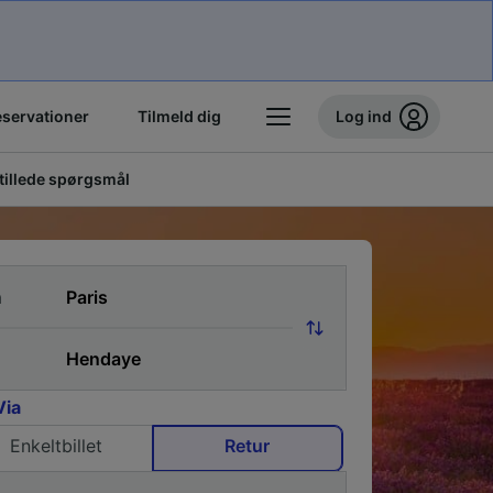
eservationer
Tilmeld dig
Log ind
stillede spørgsmål
a
Via
Enkeltbillet
Retur