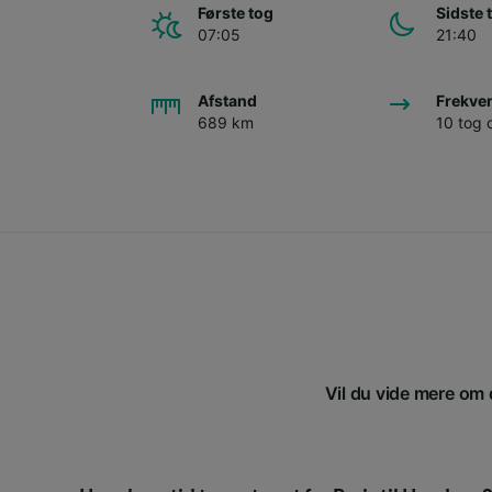
Første tog
Sidste 
07:05
21:40
Afstand
Frekve
689 km
10 tog
Vil du vide mere om d