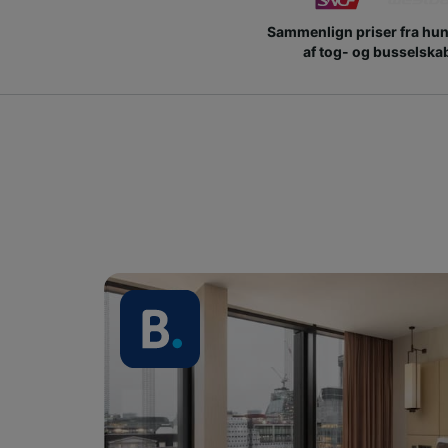
Sammenlign priser fra hu
af tog- og busselska