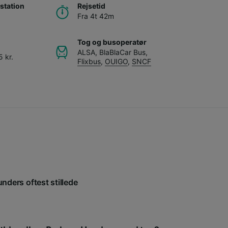
station
Rejsetid
Fra 4t 42m
Tog og busoperatør
ALSA
,
BlaBlaCar Bus
,
 kr.
Flixbus
,
OUIGO
,
SNCF
unders oftest stillede