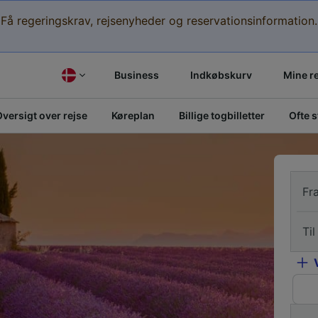
Få regeringskrav, rejsenyheder og reservationsinformation.
Business
Indkøbskurv
Mine r
versigt over rejse
Køreplan
Billige togbilletter
Ofte 
Fr
Til