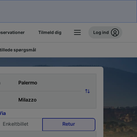
eservationer
Tilmeld dig
Log ind
stillede spørgsmål
a
Via
Enkeltbillet
Retur