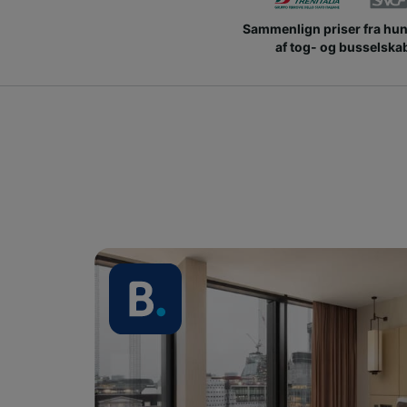
Sammenlign priser fra hu
af tog- og busselska