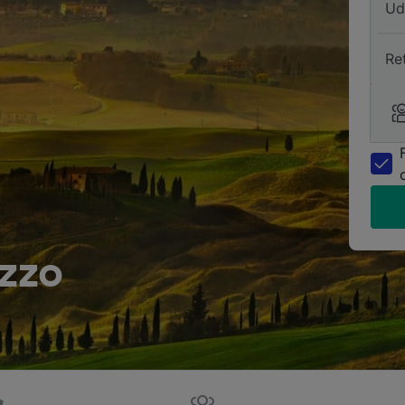
Ud
Re
azzo