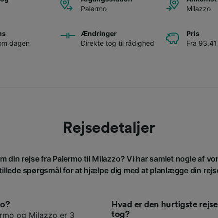
Palermo
Milazzo
ns
Ændringer
Pris
 om dagen
Direkte tog til rådighed
Fra 93,41 
Rejsedetaljer
m din rejse fra Palermo til Milazzo? Vi har samlet nogle af v
tillede spørgsmål for at hjælpe dig med at planlægge din rejs
zo?
Hvad er den hurtigste rej
tog?
ermo og Milazzo er 3