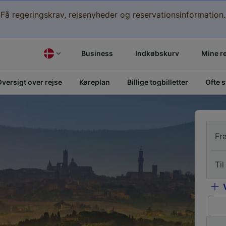
Få regeringskrav, rejsenyheder og reservationsinformation.
Business
Indkøbskurv
Mine r
versigt over rejse
Køreplan
Billige togbilletter
Ofte 
Fr
Til