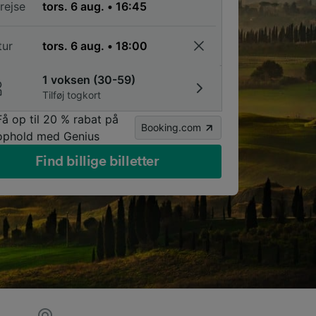
rejse
tur
1 voksen (30-59)
Tilføj togkort
Få op til 20 % rabat på
Booking.com
ophold med Genius
Find billige billetter