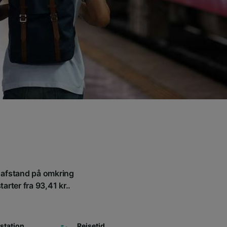
n afstand på omkring
arter fra 93,41 kr..
station
Rejsetid