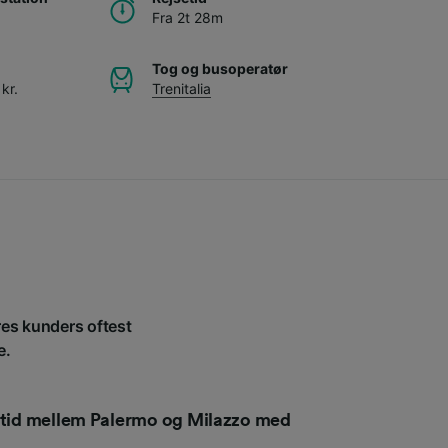
Fra 2t 28m
Tog og busoperatør
kr.
Trenitalia
ores kunders oftest
e.
setid mellem Palermo og Milazzo med