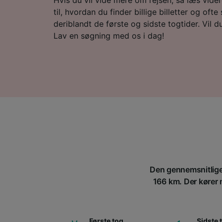
til, hvordan du finder billige billetter og ofte
deriblandt de første og sidste togtider. Vil du 
Lav en søgning med os i dag!
Den gennemsnitlige 
166 km. Der kører n
Første tog
Sidste 