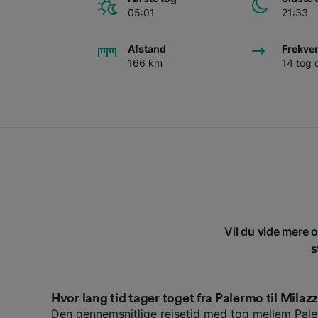
05:01
21:33
Afstand
Frekve
166 km
14 tog
Vil du vide mere o
s
Hvor lang tid tager toget fra Palermo til Milaz
Den gennemsnitlige rejsetid med tog mellem Pal