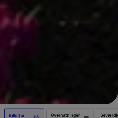
Overnatninger
Seværdi
Billetter