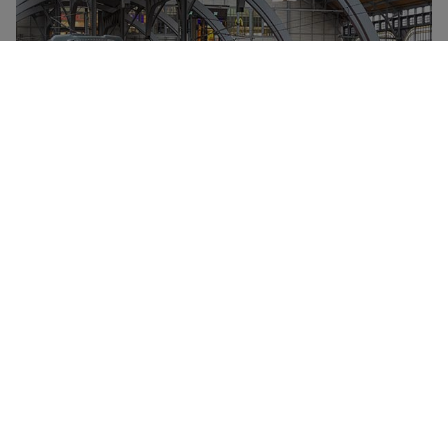
Deutsche Bahn Group er ejet af den tyske stat og
administrerer størstedelen af al togtrafik i Tyskland
samt i mange af landets grænseområder. Hvert år
transporterer Deutsche Bahn flere milliarder
passagerer, og mange af stationerne i Tyskland
betjenes udelukkende af DB-tog, inklusive ICE-, IC- og
EC-flåden.
Flere oplysninger