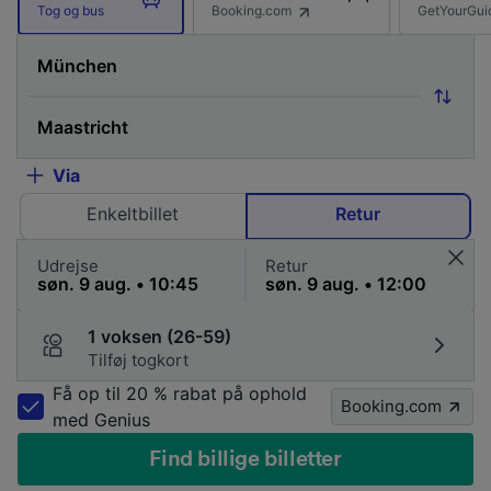
Booking.com
GetYourGui
Tog og bus
Via
Enkeltbillet
Retur
Udrejse
Retur
1 voksen (26-59)
Tilføj togkort
Få op til 20 % rabat på ophold
Booking.com
med Genius
Find billige billetter