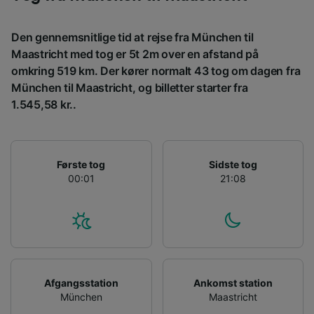
enhedskarakteristika til identifikation.
Opbevare og/eller tilgå oplysninger på en
enhed. Tilpasset annoncering og indhold,
Den gennemsnitlige tid at rejse fra München til
annoncerings- og indholdsmåling,
Maastricht med tog er 5t 2m over en afstand på
målgruppeundersøgelser og udvikling af
omkring 519 km. Der kører normalt 43 tog om dagen fra
tjenester.
München til Maastricht, og billetter starter fra
Liste over partnere (leverandører)
1.545,58 kr..
Første tog
Sidste tog
00:01
21:08
Afgangsstation
Ankomst station
München
Maastricht