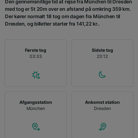
Den gennemsnitlige tid at rejse fra München til Dresden
enhed. Tilpasset annoncering og indhold,
med tog er 5t 20m over en afstand på omkring 359 km.
annoncerings- og indholdsmåling,
Der kører normalt 18 tog om dagen fra München til
målgruppeundersøgelser og udvikling af
tjenester.
Dresden, og billetter starter fra 141,22 kr..
Liste over partnere (leverandører)
Første tog
Sidste tog
03:33
23:12
Afgangsstation
Ankomst station
München
Dresden