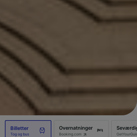
Overnatninger
Seværdi
Billetter
Booking.com
GetYourGui
Tog og bus