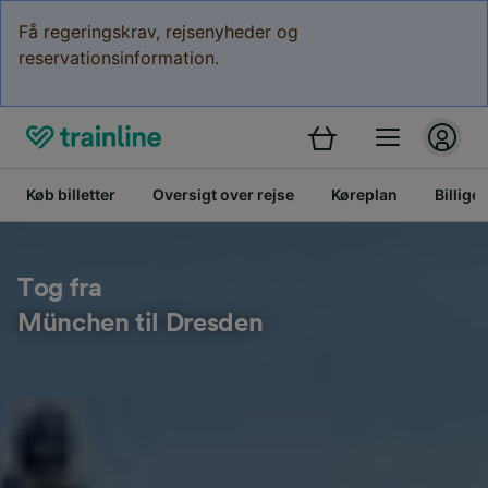
Få regeringskrav, rejsenyheder og
reservationsinformation.
Køb billetter
Oversigt over rejse
Køreplan
Billige 
Tog fra
München til Dresden