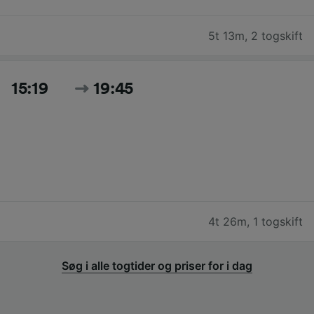
5t 13m
,
2 togskift
15:19
19:45
4t 26m
,
1 togskift
Søg i alle togtider og priser for i dag