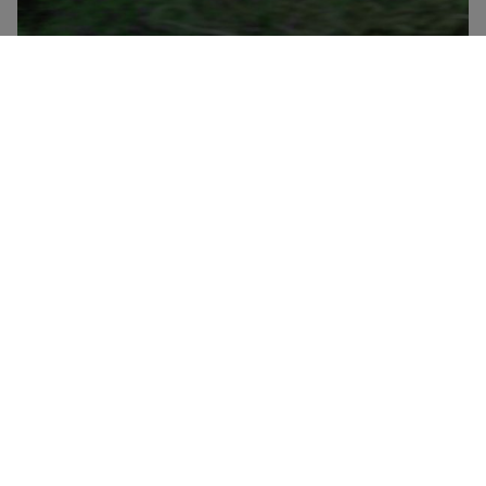
Trenitalia er Italiens nationale togselskab og har en
flåde bestående af højhastighedstog (Frecciarossa,
Frecciargento), Frecciabianca-tog, Intercity-tog og
Intercity-nattog samt regionaltog. Trenitalia har
rabatter og særtilbud i alle deres togkategorier og
tilbyder desuden to typer rabatbilletter til unge under
30 år og til personer over 60 år samt et loyalitetskort
kaldet CartaFRECCIA.Du kan med Trenitalia France
rejse direkte mellem Paris og Milano via Lyon, Torino,
Modane og Chambéry i de højteknologiske
Frecciarossa 1000-højhastighedstog. Frecciarosa-
togene skiller sig ud for deres komfort, det
ultramoderne design, den hurtige og stabile wi-fi, den
maksimale stilhed under rejsen og den reducerede
miljømæssige påvirkning. Om bord finder du fire
forskellige serviceniveauer – Standard, Business,
Executive og Meeting Room – og to slags