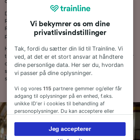
denne rute.
Du kan spare penge på togbilletter fra Monterosso til
Rapallo, hvis du bestiller i forvejen. Brug vores
Vi bekymrer os om dine
Rejseplanlægger øverst på siden for at sammenligne
privatlivsindstillinger
priser og få de billigste billetter.
Tak, fordi du sætter din lid til Trainline. Vi
Hvis du vil vide mere om rejsen, så læs videre om
togplaner og,-tips til, hvordan du finder billige billetter
ved, at det er et stort ansvar at håndtere
og ofte stillede spørgsmål, deriblandt de første og
dine personlige data. Her ser du, hvordan
sidste togtider. Vil du direkte til bestilling? Lav en
vi passer på dine oplysninger.
søgning med os i dag!
Vi og vores
115
partnere gemmer og/eller får
adgang til oplysninger på en enhed, f.eks.
unikke ID'er i cookies til behandling af
personoplysninger. Du kan acceptere eller
administrere dine valg ved at klikke herunder,
herunder din ret til at gøre indsigelse, hvor
Jeg accepterer
legitim interesse bruges, eller når som helst på