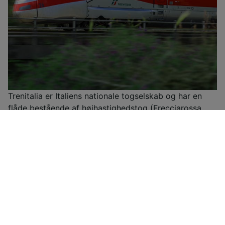
Trenitalia er Italiens nationale togselskab og har en
flåde bestående af højhastighedstog (Frecciarossa,
Frecciargento), Frecciabianca-tog, Intercity-tog og
Intercity-nattog samt regionaltog. Trenitalia har
rabatter og særtilbud i alle deres togkategorier og
tilbyder desuden to typer rabatbilletter til unge under
30 år og til personer over 60 år samt et loyalitetskort
kaldet CartaFRECCIA.Du kan med Trenitalia France
rejse direkte mellem Paris og Milano via Lyon, Torino,
Modane og Chambéry i de højteknologiske
Frecciarossa 1000-højhastighedstog. Frecciarosa-