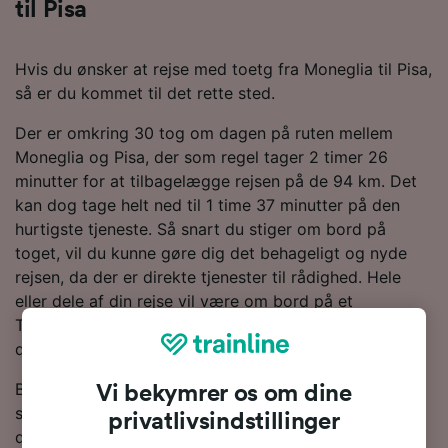
til Pisa
Hvis du ønsker at rejse med toetg fra Moneglia til Pisa,
så er du kommet til det rette sted.
Der er omkring 30 tog om dagen på ruten mellem
Moneglia og Pisa, der som regel tager 2 timer 26
minutter for at tilbagelægge rejsen på de 94 km. Det
kan dog tage helt ned til 1 time 37 minutter på den
hurtigste tjeneste. Så snart du stiger om bord på
toget, vil du kunne gøre dig det behageligt og nyde
rejsen, da der er direkte tjenester til rådighed. Hele
eller dele af din rejse vil være om bord på et
Trenitalia-tog, da de er den største togoperatør på
denne rute.
Brug vores Rejseplanlægger øverst på siden for at
Vi bekymrer os om dine
søge efter billige billetter. Vi vil vise dig, hvor meget
privatlivsindstillinger
du kan spare på togbilletter fra Moneglia til Pisa, hvis