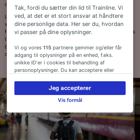
du bestiller i forvejen.
Tak, fordi du sætter din lid til Trainline. Vi
ved, at det er et stort ansvar at håndtere
Leder du efter togbilletter til Pisa? Du behøver ikke at
dine personlige data. Her ser du, hvordan
vente - lav en søgning med os i dag! Ønsker du at
finde ud af mere om rejsen først, så kan du finde vores
vi passer på dine oplysninger.
togplan forneden og,-tips til, hvordan du finder billige
billetter og vores ofte stillede spørgsmål, deriblandt
Vi og vores
115
partnere gemmer og/eller får
de første og sidste togtider.
adgang til oplysninger på en enhed, f.eks.
unikke ID'er i cookies til behandling af
personoplysninger. Du kan acceptere eller
administrere dine valg ved at klikke herunder,
herunder din ret til at gøre indsigelse, hvor
Jeg accepterer
legitim interesse bruges, eller når som helst på
siden om privatlivspolitik. Disse valg
Vis formål
signaleres til vores partnere og påvirker ikke
browsingdata. Dine data vil ikke blive brugt til
sporingsformål, hvis du har bedt os om ikke at
spore dig.