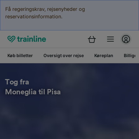
Få regeringskrav, rejsenyheder og
reservationsinformation.
Køb billetter
Oversigt over rejse
Køreplan
Billige 
Tog fra
Moneglia til Pisa