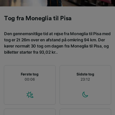
Vi og vores partnere behandler data for at
levere:
Bruge præcise geografiske
Tog fra Moneglia til Pisa
placeringsoplysninger. Aktivt scanne
enhedskarakteristika til identifikation.
Opbevare og/eller tilgå oplysninger på en
Den gennemsnitlige tid at rejse fra Moneglia til Pisa med
enhed. Tilpasset annoncering og indhold,
annoncerings- og indholdsmåling,
tog er 2t 26m over en afstand på omkring 94 km. Der
målgruppeundersøgelser og udvikling af
kører normalt 30 tog om dagen fra Moneglia til Pisa, og
tjenester.
billetter starter fra 93,02 kr..
Liste over partnere (leverandører)
Første tog
Sidste tog
00:06
23:12