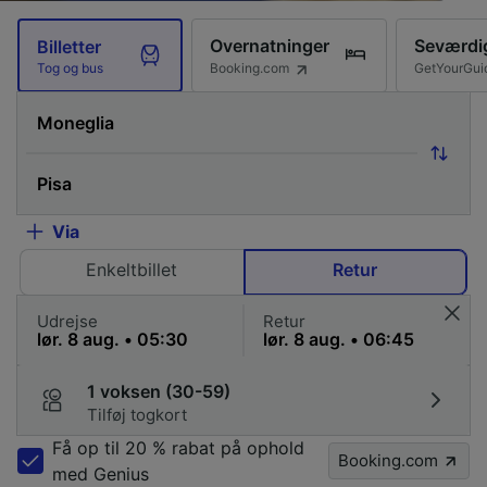
Overnatninger
Seværdi
Billetter
Booking.com
GetYourGui
Tog og bus
Via
Enkeltbillet
Retur
Udrejse
Retur
1 voksen (30-59)
Tilføj togkort
Få op til 20 % rabat på ophold
Booking.com
med Genius