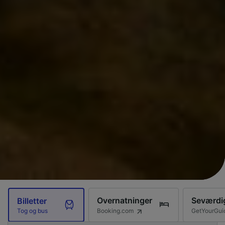
Overnatninger
Seværdi
Billetter
Booking.com
GetYourGui
Tog og bus