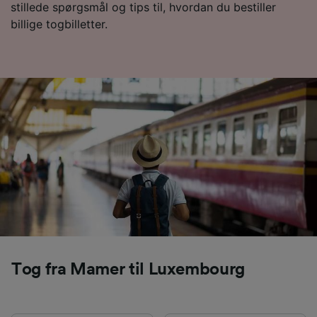
Vi og vores partnere behandler data for at
stillede spørgsmål og tips til, hvordan du bestiller
levere:
billige togbilletter.
Bruge præcise geografiske
placeringsoplysninger. Aktivt scanne
enhedskarakteristika til identifikation.
Opbevare og/eller tilgå oplysninger på en
enhed. Tilpasset annoncering og indhold,
annoncerings- og indholdsmåling,
målgruppeundersøgelser og udvikling af
tjenester.
Liste over partnere (leverandører)
Tog fra Mamer til Luxembourg