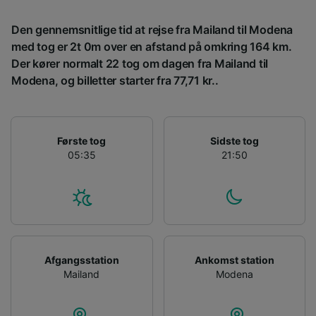
placeringsoplysninger. Aktivt scanne
enhedskarakteristika til identifikation.
Den gennemsnitlige tid at rejse fra Mailand til Modena
Opbevare og/eller tilgå oplysninger på en
med tog er 2t 0m over en afstand på omkring 164 km.
enhed. Tilpasset annoncering og indhold,
Der kører normalt 22 tog om dagen fra Mailand til
annoncerings- og indholdsmåling,
Modena, og billetter starter fra 77,71 kr..
målgruppeundersøgelser og udvikling af
tjenester.
Liste over partnere (leverandører)
Første tog
Sidste tog
05:35
21:50
Afgangsstation
Ankomst station
Mailand
Modena