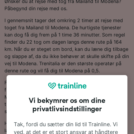
Ønsker du at rejse med tog fra Mailand til Modena?
Påbegynd din rejse med os.
I gennemsnit tager det omkring 2 timer at rejse med
toget fra Mailand til Modena. De hurtigste tjenester
kan dog få dig frem på 1 time 36 minutter. Som regel
finder du 22 tog om dagen langs denne rute på 164
km. Når du er steget om bord, kan du læne dig tilbage
og slappe af, da du ikke behøver at skulle skifte på din
vej til Modena. Trenitalia er den største operatør på
denne rute og vil få dig til Modena på 0,5.
For at hjælpe dig med at få de bedste togpriser har vi
fremhævet de billigste togbilletter fra Mailand tli
Modena i vores Rejseplanlægger. Bare husk på, at jo
Vi bekymrer os om dine
tidligere du bestiller dine billetter, desto mere vil du
privatlivsindstillinger
spare!
Har du lyst til at bestille dine togbilletter nu? Så bare
Tak, fordi du sætter din lid til Trainline. Vi
lav en søgning med os i dag. Hvis du vil finde ud af
ved, at det er et stort ansvar at håndtere