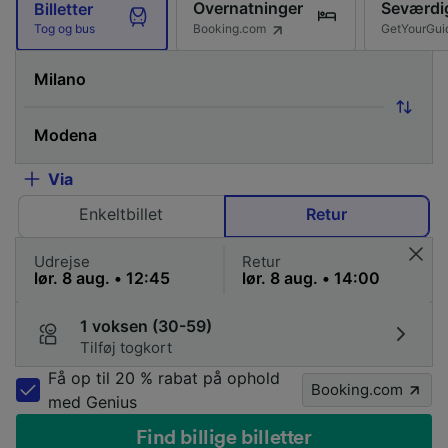
Overnatninger
Seværdi
Billetter
Booking.com
GetYourGui
Tog og bus
Via
Enkeltbillet
Retur
Udrejse
Retur
1 voksen (30-59)
Tilføj togkort
Få op til 20 % rabat på ophold
Booking.com
med Genius
Find billige billetter