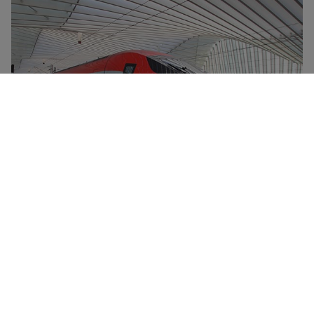
Frecciarossa-højhastighedstogene er Trenitalias
flagskib og kan nå en tophastighed på 300 km/timen.
De udskiller sig ved deres komfort, deres
ultramoderne design og deres reducerede
miljøpåvirkning. Alle Frecciarossa-tog har en
madvogn, gratis wi-fi-forbindelse og fire