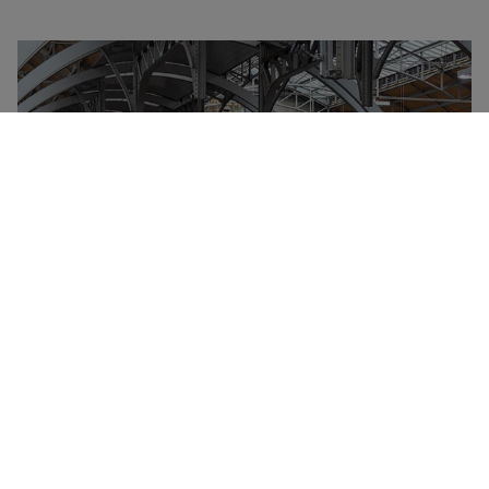
Deutsche Bahn Group er ejet af den tyske stat og
administrerer størstedelen af al togtrafik i Tyskland
samt i mange af landets grænseområder. Hvert år
transporterer Deutsche Bahn flere milliarder