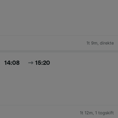
1t 9m
,
direkte
14:08
15:20
1t 12m
,
1 togskift