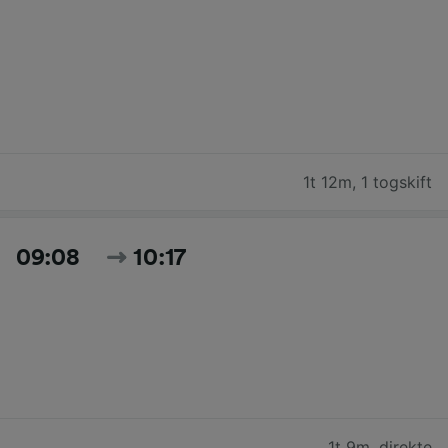
1t 12m
,
1 togskift
09:08
10:17
1t 9m
,
direkte