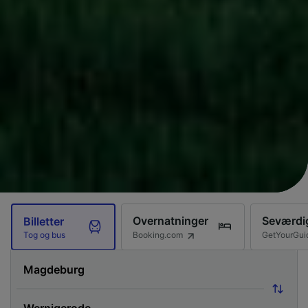
Overnatninger
Seværdi
Billetter
Booking.com
GetYourGui
Tog og bus