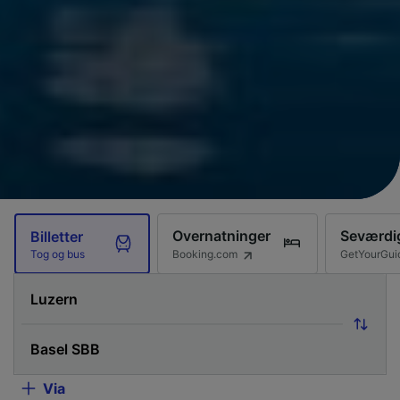
Overnatninger
Seværdi
Billetter
Booking.com
GetYourGui
Tog og bus
Via