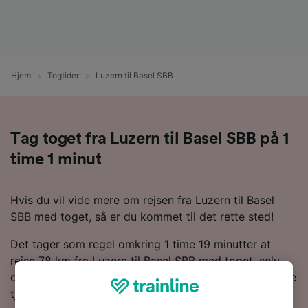
Hjem
Togtider
Luzern til Basel SBB
Tag toget fra Luzern til Basel SBB på 1
time 1 minut
Hvis du vil vide mere om rejsen fra Luzern til Basel
SBB med toget, så er du kommet til det rette sted!
Det tager som regel omkring 1 time 19 minutter at
rejse 78 km fra Luzern til Basel SBB med toget, selv
om du kan nå dertil på 1 time 1 minut med de hurtigste
tjenester. Normalt vil du finde omkring 57 tog om