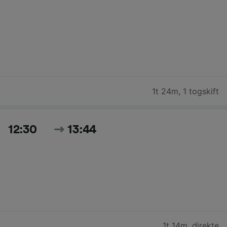
1t 24m
,
1 togskift
12:30
13:44
1t 14m
,
direkte