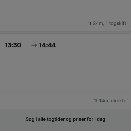
1t 24m
,
1 togskift
13:30
14:44
1t 14m
,
direkte
Søg i alle togtider og priser for i dag