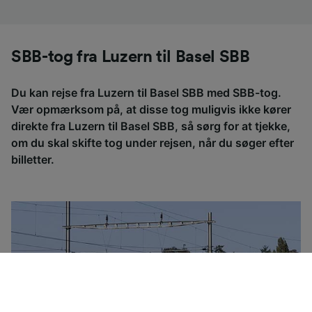
SBB-tog fra Luzern til Basel SBB
Du kan rejse fra Luzern til Basel SBB med SBB-tog.
Vær opmærksom på, at disse tog muligvis ikke kører
direkte fra Luzern til Basel SBB, så sørg for at tjekke,
om du skal skifte tog under rejsen, når du søger efter
billetter.