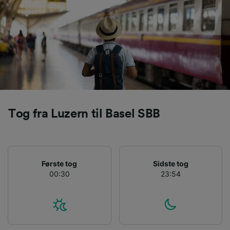
sporingsformål, hvis du har bedt os om ikke at
spore dig.
Vi og vores partnere behandler data for at
levere:
Bruge præcise geografiske
placeringsoplysninger. Aktivt scanne
enhedskarakteristika til identifikation.
Opbevare og/eller tilgå oplysninger på en
enhed. Tilpasset annoncering og indhold,
Tog fra Luzern til Basel SBB
annoncerings- og indholdsmåling,
målgruppeundersøgelser og udvikling af
tjenester.
Liste over partnere (leverandører)
Første tog
Sidste tog
00:30
23:54