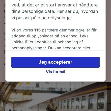
ved, at det er et stort ansvar at håndtere
For at hjælpe dig med at få de bedste togpriser har vi
dine personlige data. Her ser du, hvordan
fremhævet de billigste togbilletter fra Lörrach tli Basel
vi passer på dine oplysninger.
i vores Rejseplanlægger. Bare husk på, at jo tidligere
du bestiller dine billetter, desto mere vil du spare!
Vi og vores
115
partnere gemmer og/eller får
Har du lyst til at bestille dine togbilletter nu? Så bare
adgang til oplysninger på en enhed, f.eks.
lav en søgning med os i dag. Hvis du vil finde ud af
unikke ID'er i cookies til behandling af
mere om rejsen, så læs videre om togplaner
personoplysninger. Du kan acceptere eller
(deriblandt om de første og sidste togtider), ofte
administrere dine valg ved at klikke herunder,
stillede spørgsmål og tips til, hvordan du bestiller
herunder din ret til at gøre indsigelse, hvor
Jeg accepterer
billige togbilletter.
legitim interesse bruges, eller når som helst på
siden om privatlivspolitik. Disse valg
Vis formål
signaleres til vores partnere og påvirker ikke
browsingdata. Dine data vil ikke blive brugt til
sporingsformål, hvis du har bedt os om ikke at
spore dig.
Vi og vores partnere behandler data for at