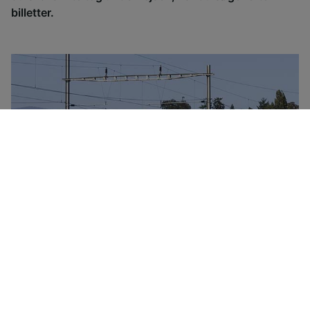
billetter.
Det schweiziske tognetværk drives af SBB. SSB's
billetpriser er baserede på rejsen, ikke på togtyperne.