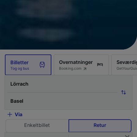
Overnatninger
Seværdi
Billetter
Booking.com
GetYourGui
Tog og bus
Via
Enkeltbillet
Retur