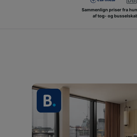
Sammenlign priser fra hu
af tog- og busselska