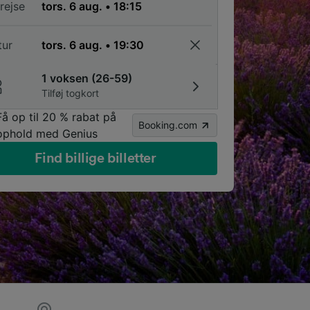
rejse
tur
1 voksen (26-59)
Tilføj togkort
Få op til 20 % rabat på
Booking.com
ophold med Genius
Find billige billetter