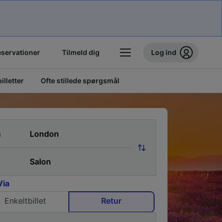
eservationer
Tilmeld dig
Log ind
illetter
Ofte stillede spørgsmål
a
Via
Enkeltbillet
Retur