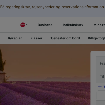
Få regeringskrav, rejsenyheder og reservationsinformation.
Business
Indkøbskurv
Mine r
e
Køreplan
Klasser
Tjenester om bord
Billige togb
Fr
Til