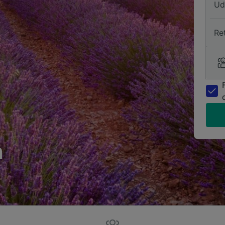
Ud
Re
n