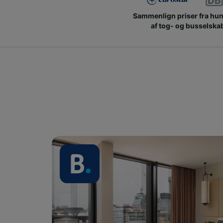
Sammenlign priser fra hu
af tog- og busselska