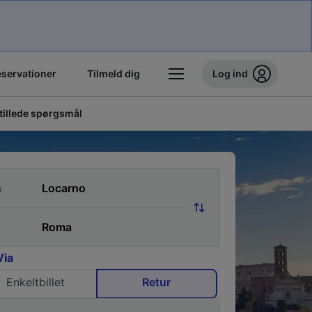
eservationer
Tilmeld dig
Log ind
stillede spørgsmål
a
Via
Enkeltbillet
Retur