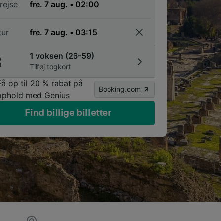
rejse
tur
1 voksen (26-59)
Tilføj togkort
Få op til 20 % rabat på
Booking.com
ophold med Genius
Find billige billetter