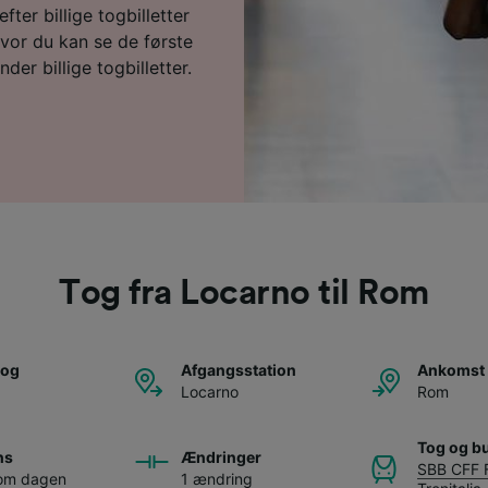
fter billige togbilletter
vor du kan se de første
der billige togbilletter.
Tog fra Locarno til Rom
tog
Afgangsstation
Ankomst 
Locarno
Rom
Tog og b
ns
Ændringer
SBB CFF 
 om dagen
1 ændring