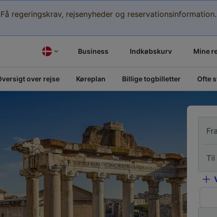
Få regeringskrav, rejsenyheder og reservationsinformation.
Business
Indkøbskurv
Mine r
versigt over rejse
Køreplan
Billige togbilletter
Ofte 
Fr
Til