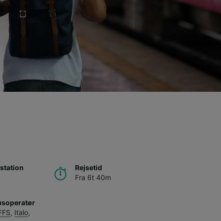
station
Rejsetid
Fra 6t 40m
usoperatør
FFS
,
Italo
,