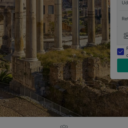
Ud
Re