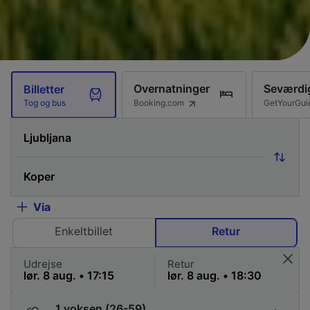
Overnatninger
Seværdi
Billetter
Booking.com
GetYourGui
Tog og bus
Via
Enkeltbillet
Retur
Udrejse
Retur
1 voksen (26-59)