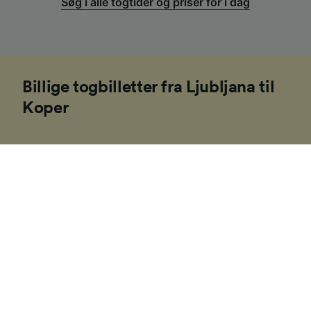
Søg i alle togtider og priser for i dag
Billige togbilletter fra Ljubljana til
Koper
1
.
Forudbestil
De fleste af togselskaberne i Europa frigiver deres
billetter omkring tre til seks måneder i forvejen, og
mange af dem kan være billigere, jo tidligere du
reserverer dem. Hvis du ved, hvilke datoer du vil rejse
på, vil du muligvis kunne få fat i nogle billigere
togbilletter fra Ljubljana til Koper.
2
.
Vær fleksibel med dine rejsetidspunkter
Da mange af togforbindelserne i Europa også er
populære pendlerruter, øger mange af togselskaberne