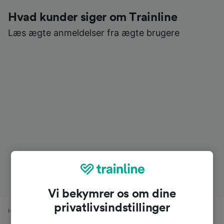
Hvad kunder siger om Trainline
Læs ægte anmeldelser fra ægte brugere
Vi bekymrer os om dine
privatlivsindstillinger
Hjem
Togtider
Ljubljana til Koper