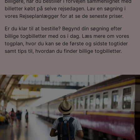
Vi og vores partnere behandler data for at
billigere, når du bestiller i forvejen sammenlignet med
levere:
billetter købt på selve rejsedagen. Lav en søgning i
Bruge præcise geografiske
vores Rejseplanlægger for at se de seneste priser.
placeringsoplysninger. Aktivt scanne
enhedskarakteristika til identifikation.
Er du klar til at bestille? Begynd din søgning efter
Opbevare og/eller tilgå oplysninger på en
billige togbilletter med os i dag. Læs mere om vores
enhed. Tilpasset annoncering og indhold,
togplan, hvor du kan se de første og sidste togtider
annoncerings- og indholdsmåling,
samt tips til, hvordan du finder billige togbilletter.
målgruppeundersøgelser og udvikling af
tjenester.
Liste over partnere (leverandører)