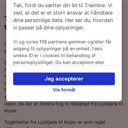
Tak, fordi du sætter din lid til Trainline. Vi
ved, at det er et stort ansvar at håndtere
Tag toget fra Ljubljana til Koper på 2
dine personlige data. Her ser du, hvordan
timer 40 minutter
vi passer på dine oplysninger.
Vi og vores
115
partnere gemmer og/eller får
Overvejer du at tage toget fra Ljubljana til Koper? Så
adgang til oplysninger på en enhed, f.eks.
kan vi hjælpe dig.
unikke ID'er i cookies til behandling af
personoplysninger. Du kan acceptere eller
Du kan forvente, at togrejsen fra Ljubljana til Koper
administrere dine valg ved at klikke herunder,
tager omkring 2 timer 46 minutter. Hvis du vil nå
herunder din ret til at gøre indsigelse, hvor
hurtigst muligt frem, kan det tage ned til 2 timer 40
Jeg accepterer
legitim interesse bruges, eller når som helst på
minutter på de hurtigste tjenester. Du vil som regel
siden om privatlivspolitik. Disse valg
Vis formål
finde omkring 6 tog om dagen på denne rute, der
signaleres til vores partnere og påvirker ikke
strækker sig over 83 km. Du behøver ikke at skifte på
browsingdata. Dine data vil ikke blive brugt til
vejen, da der er direkte tog til rådighed fra Ljubljana til
sporingsformål, hvis du har bedt os om ikke at
Koper.
spore dig.
Togbilletter fra Ljubljana til Koper er som regel