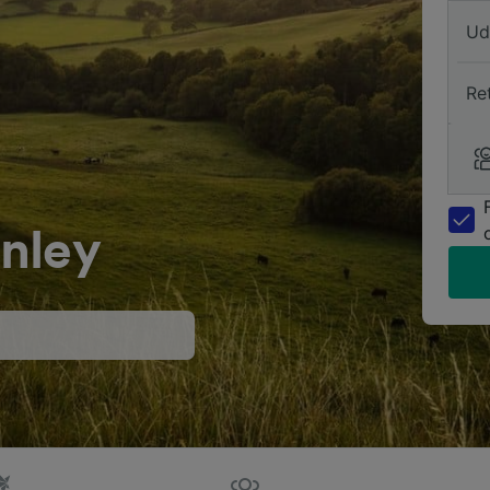
Ud
Re
rnley