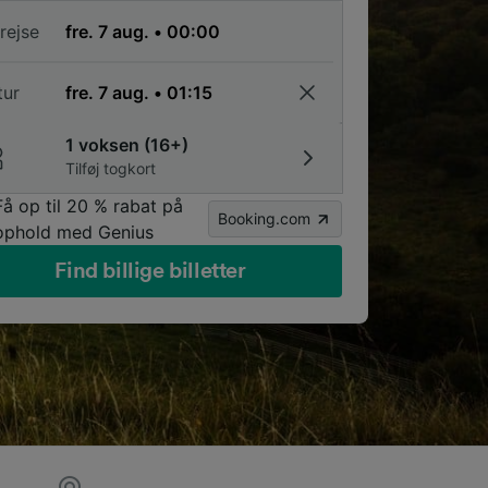
rejse
tur
1 voksen (16+)
Tilføj togkort
Få op til 20 % rabat på
Booking.com
ophold med Genius
Find billige billetter