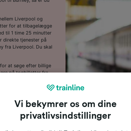
mellem Liverpool og
tter for at tilbagelægge
d til 1 time 25 minutter
r direkte tjenester på
ley fra Liverpool. Du skal
or at søge efter billige
pare på togbilletter fra
en.
høver ikke at vente - lav
 ud af mere om rejsen
Vi bekymrer os om dine
 og,-tips til, hvordan du
 spørgsmål, deriblandt de
privatlivsindstillinger