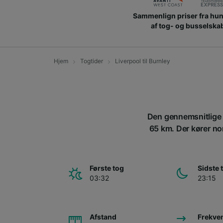
Sammenlign priser fra hu
af tog- og busselska
Hjem
Togtider
Liverpool til Burnley
Den gennemsnitlige t
65 km. Der kører nor
Første tog
Sidste 
03:32
23:15
Afstand
Frekve