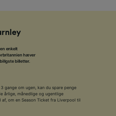
Burnley
r en enkelt
Storbritannien hæver
llgste billetter.
d 3 gange om ugen, kan du spare penge
e årlige, månedlige og ugentlige
d af, om en Season Ticket fra Liverpool til