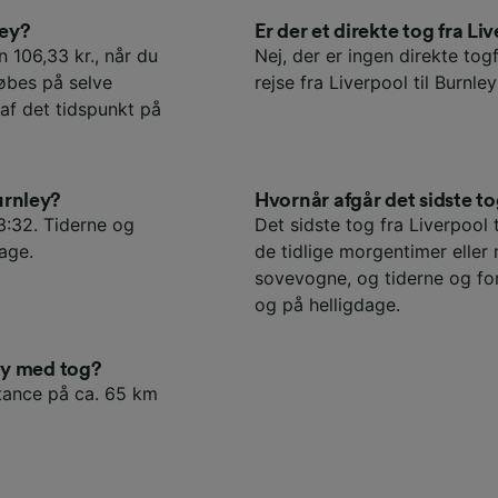
ley?
Er der et direkte tog fra Li
un 106,33 kr., når du
Nej, der er ingen direkte togf
købes på selve
rejse fra Liverpool til Burnle
af det tidspunkt på
Burnley?
Hvornår afgår det sidste to
03:32. Tiderne og
Det sidste tog fra Liverpool t
age.
de tidlige morgentimer elle
sovevogne, og tiderne og fo
og på helligdage.
ey med tog?
stance på ca. 65 km