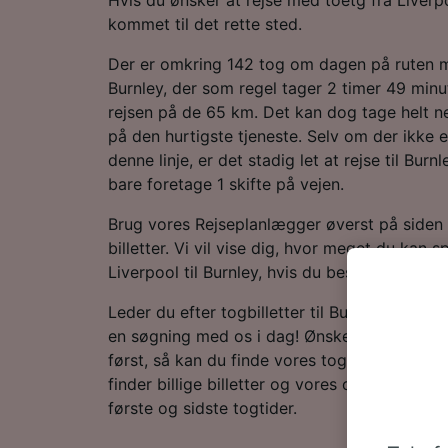
kommet til det rette sted.
Der er omkring 142 tog om dagen på ruten 
Burnley, der som regel tager 2 timer 49 minu
rejsen på de 65 km. Det kan dog tage helt ne
på den hurtigste tjeneste. Selv om der ikke e
denne linje, er det stadig let at rejse til Burn
bare foretage 1 skifte på vejen.
Brug vores Rejseplanlægger øverst på siden f
billetter. Vi vil vise dig, hvor meget du kan s
Liverpool til Burnley, hvis du bestiller i forvej
Leder du efter togbilletter til Burnley? Du be
en søgning med os i dag! Ønsker du at finde
først, så kan du finde vores togplan forneden
finder billige billetter og vores ofte stillede
første og sidste togtider.