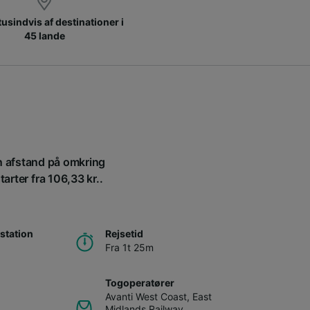
 tusindvis af destinationer i
45 lande
en afstand på omkring
arter fra 106,33 kr..
station
Rejsetid
Fra 1t 25m
Togoperatører
Avanti West Coast
,
East
Midlands Railway
,