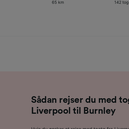
65 km
142 to
Sådan rejser du med to
Liverpool til Burnley
Hvis du ønsker at rejse med toetg fra Liverpoo