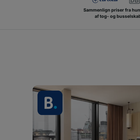
Sammenlign priser fra hu
af tog- og busselska