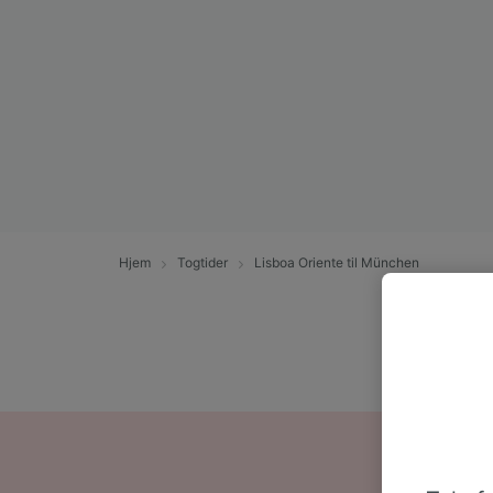
Hjem
Togtider
Lisboa Oriente til München