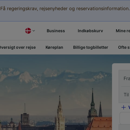
Få regeringskrav, rejsenyheder og reservationsinformation.
Business
Indkøbskurv
Mine r
versigt over rejse
Køreplan
Billige togbilletter
Ofte 
Fr
Til