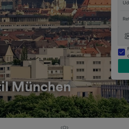
Ud
Re
til München