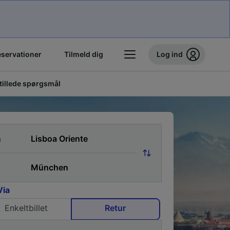
eservationer
Tilmeld dig
Log ind
stillede spørgsmål
a
Via
Enkeltbillet
Retur