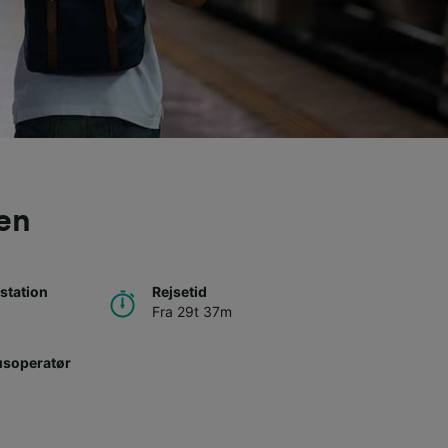
hen
station
Rejsetid
Fra 29t 37m
usoperatør