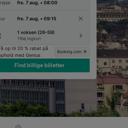
rejse
tur
1 voksen (26-59)
Tilføj togkort
Få op til 20 % rabat på
Booking.com
ophold med Genius
Find billige billetter