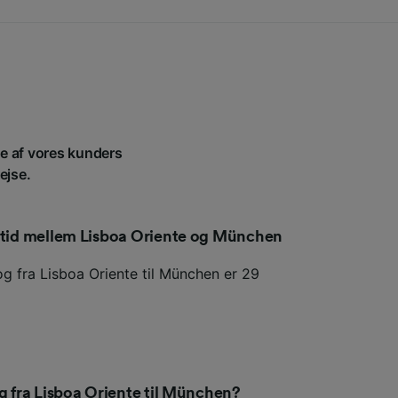
le af vores kunders
ejse.
setid mellem Lisboa Oriente og München
og fra Lisboa Oriente til München er 29
og fra Lisboa Oriente til München?