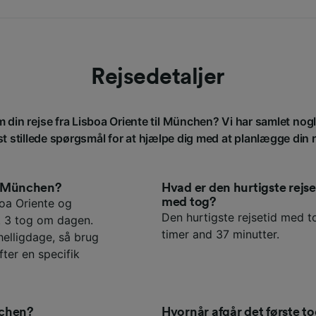
Rejsedetaljer
m din rejse fra Lisboa Oriente til München? Vi har samlet nog
st stillede spørgsmål for at hjælpe dig med at planlægge din r
il München?
Hvad er den hurtigste rej
med tog?
oa Oriente og
Den hurtigste rejsetid med t
. 3 tog om dagen.
timer and 37 minutter.
elligdage, så brug
fter en specifik
nchen?
Hvornår afgår det første t