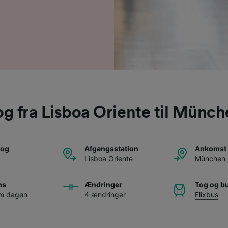
g fra Lisboa Oriente til Münc
tog
Afgangsstation
Ankomst 
Lisboa Oriente
München
ns
Ændringer
Tog og b
om dagen
4 ændringer
Flixbus