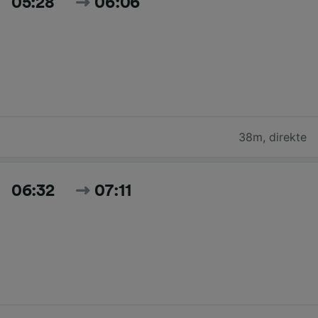
05:28
06:06
38m
,
direkte
06:32
07:11