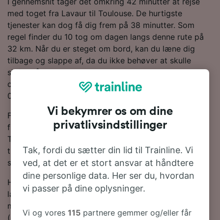
I gennemsnit tager det omkring 42 minutter at rejse
med toget fra Lavaur til Toulouse. De hurtigste
tjenester kan dog få dig frem på 38 minutter. Som
regel finder du 10 tog om dagen langs denne rute på
32 km. Når du er steget om bord, kan du læne dig
tilbage og slappe af, da du ikke behøver at skulle
skifte på din vej til Toulouse. SNCF er den største
operatør på denne rute og vil få dig til Toulouse på
0,5.
Vi bekymrer os om dine
For at hjælpe dig med at få de bedste togpriser har vi
privatlivsindstillinger
fremhævet de billigste togbilletter fra Lavaur tli
Toulouse i vores Rejseplanlægger. Bare husk på, at jo
Tak, fordi du sætter din lid til Trainline. Vi
tidligere du bestiller dine billetter, desto mere vil du
spare!
ved, at det er et stort ansvar at håndtere
dine personlige data. Her ser du, hvordan
Har du lyst til at bestille dine togbilletter nu? Så bare
vi passer på dine oplysninger.
lav en søgning med os i dag. Hvis du vil finde ud af
mere om rejsen, så læs videre om togplaner
Vi og vores
115
partnere gemmer og/eller får
(deriblandt om de første og sidste togtider), ofte