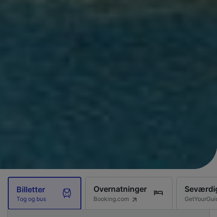
Overnatninger
Seværdi
Billetter
Booking.com
GetYourGui
Tog og bus