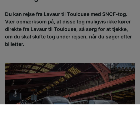
Du kan rejse fra Lavaur til Toulouse med SNCF-tog.
Vær opmærksom på, at disse tog muligvis ikke kører
direkte fra Lavaur til Toulouse, så sørg for at tjekke,
om du skal skifte tog under rejsen, når du søger efter
billetter.