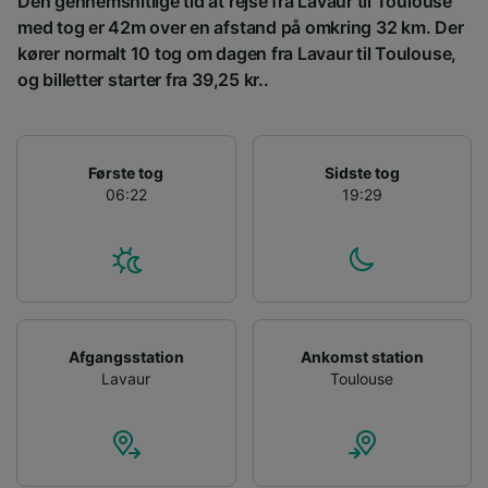
Den gennemsnitlige tid at rejse fra Lavaur til Toulouse
målgruppeundersøgelser og udvikling af
med tog er 42m over en afstand på omkring 32 km. Der
tjenester.
kører normalt 10 tog om dagen fra Lavaur til Toulouse,
Liste over partnere (leverandører)
og billetter starter fra 39,25 kr..
Første tog
Sidste tog
06:22
19:29
Afgangsstation
Ankomst station
Lavaur
Toulouse