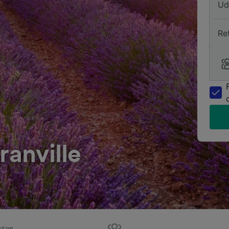
Ud
Re
ranville