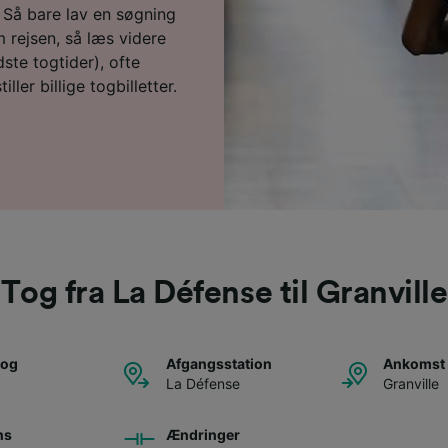
u? Så bare lav en søgning
 rejsen, så læs videre
ste togtider), ofte
ller billige togbilletter.
Tog fra La Défense til Granville
tog
Afgangsstation
Ankomst 
La Défense
Granville
ns
Ændringer