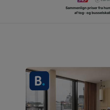
Sammenlign priser fra hu
af tog- og busselska