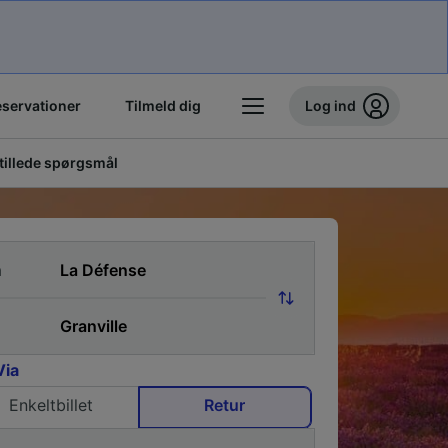
eservationer
Tilmeld dig
Log ind
stillede spørgsmål
a
Via
Enkeltbillet
Retur