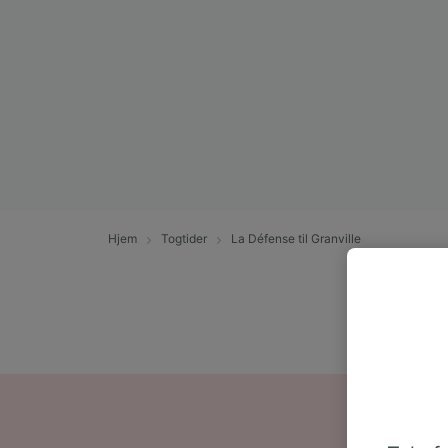
Hjem
Togtider
La Défense til Granville