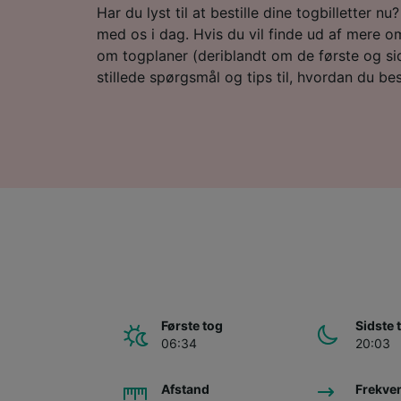
Har du lyst til at bestille dine togbilletter n
med os i dag. Hvis du vil finde ud af mere om
om togplaner (deriblandt om de første og sid
stillede spørgsmål og tips til, hvordan du besti
Første tog
Sidste 
06:34
20:03
Afstand
Frekve