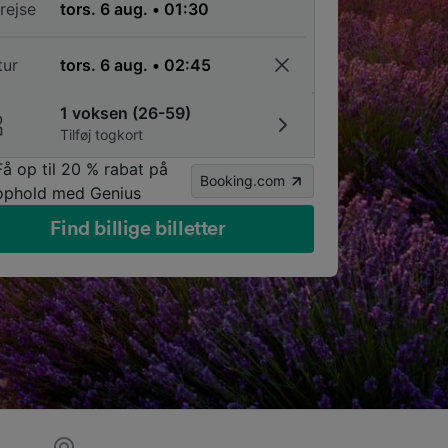
rejse
tur
1 voksen (26-59)
Tilføj togkort
Få op til 20 % rabat på
Booking.com
ophold med Genius
Find billige billetter