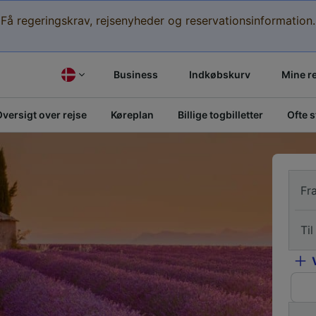
Få regeringskrav, rejsenyheder og reservationsinformation.
Business
Indkøbskurv
Mine r
versigt over rejse
Køreplan
Billige togbilletter
Ofte 
Fr
Til