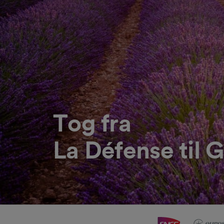
Tog fra
La Défense til G