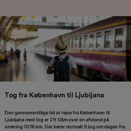
placeringsoplysninger. Aktivt scanne
enhedskarakteristika til identifikation.
Opbevare og/eller tilgå oplysninger på en
enhed. Tilpasset annoncering og indhold,
annoncerings- og indholdsmåling,
målgruppeundersøgelser og udvikling af
tjenester.
Liste over partnere (leverandører)
Tog fra København til Ljubljana
Den gennemsnitlige tid at rejse fra København til
Ljubljana med tog er 21t 58m over en afstand på
omkring 1078 km. Der kører normalt 9 tog om dagen fra