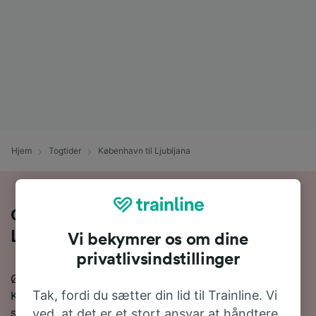
Hjem
Togtider
København til Ljubljana
Om togrejsen fra København til
Ljubljana
Vi bekymrer os om dine
privatlivsindstillinger
Ønsker du at finde ud af mere om at tage toget fra
Tak, fordi du sætter din lid til Trainline. Vi
København til Ljubljana? Så er du kommet til det rette
sted.
ved, at det er et stort ansvar at håndtere