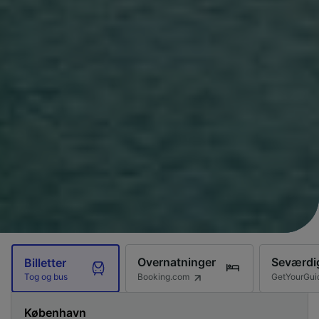
Overnatninger
Seværdi
Billetter
Booking.com
GetYourGui
Tog og bus