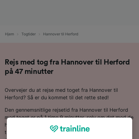
Hjem
Togtider
Hannover til Herford
Rejs med tog fra Hannover til Herford
på 47 minutter
Overvejer du at rejse med toget fra Hannover til
Herford? Så er du kommet til det rette sted!
Den gennemsnitlige rejsetid fra Hannover til Herford
med toget er på 1 time 9 minutter, selv om det med de
hurtigste tjenester kun tager 47 minutter. Omkring 34
tog om dagen kører de 79 km mellem disse to