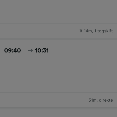
1t 14m
,
1 togskift
09:40
10:31
51m
,
direkte