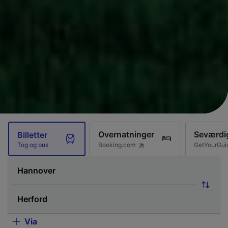
Overnatninger
Seværdi
Billetter
Booking.com
GetYourGui
Tog og bus
Via