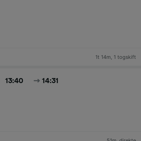
1t 14m
,
1 togskift
13:40
14:31
51m
,
direkte