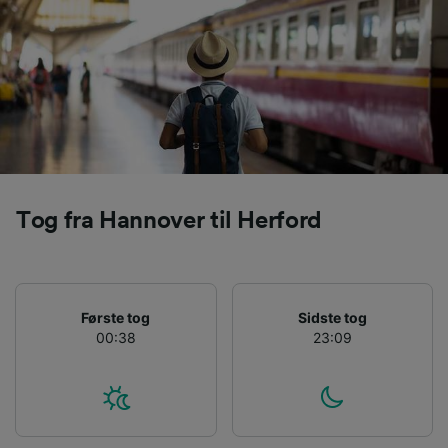
sporingsformål, hvis du har bedt os om ikke at
spore dig.
Vi og vores partnere behandler data for at
levere:
Bruge præcise geografiske
placeringsoplysninger. Aktivt scanne
enhedskarakteristika til identifikation.
Opbevare og/eller tilgå oplysninger på en
enhed. Tilpasset annoncering og indhold,
Tog fra Hannover til Herford
annoncerings- og indholdsmåling,
målgruppeundersøgelser og udvikling af
tjenester.
Liste over partnere (leverandører)
Første tog
Sidste tog
00:38
23:09