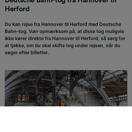
Deutsche Bahn-tog fra Hannover til
Herford
Du kan rejse fra Hannover til Herford med Deutsche
Bahn-tog. Vær opmærksom på, at disse tog muligvis
ikke kører direkte fra Hannover til Herford, så sørg for
at tjekke, om du skal skifte tog under rejsen, når du
søger efter billetter.