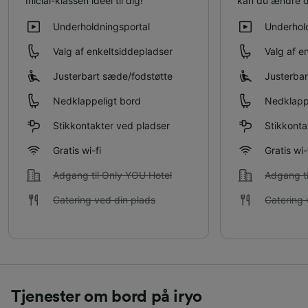
Inicial-klassen ideel til dig!
kan du ændre di
Underholdningsportal
Underhol
Valg af enkeltsiddepladser
Valg af e
Justerbart sæde/​fodstøtte
Justerbar
Nedklappeligt bord
Nedklapp
Stikkontakter ved pladser
Stikkonta
Gratis wi-fi
Gratis wi-
Adgang til Only YOU Hotel
Adgang ti
Catering ved din plads
Catering 
Tjenester om bord på iryo