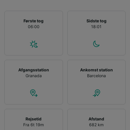
levere:
Bruge præcise geografiske
placeringsoplysninger. Aktivt scanne
enhedskarakteristika til identifikation.
Første tog
Sidste tog
Opbevare og/eller tilgå oplysninger på en
06:00
18:01
enhed. Tilpasset annoncering og indhold,
annoncerings- og indholdsmåling,
målgruppeundersøgelser og udvikling af
tjenester.
Liste over partnere (leverandører)
Afgangsstation
Ankomst station
Granada
Barcelona
Rejsetid
Afstand
Fra 6t 19m
682 km