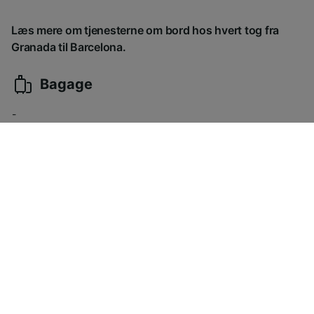
Læs mere om tjenesterne om bord hos hvert tog fra
Granada til Barcelona.
Bagage
-
Mad og drikkevarer
-
Underholdning
-