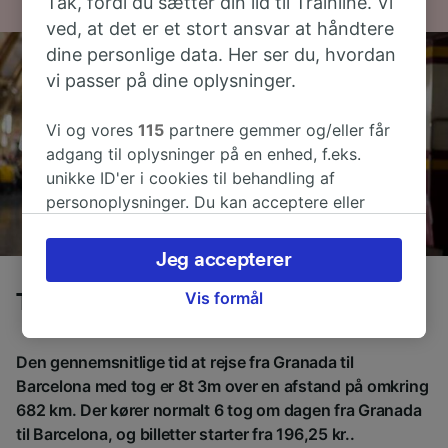
Tak, fordi du sætter din lid til Trainline. Vi
ved, at det er et stort ansvar at håndtere
dine personlige data. Her ser du, hvordan
vi passer på dine oplysninger.
Vi og vores
115
partnere gemmer og/eller får
adgang til oplysninger på en enhed, f.eks.
unikke ID'er i cookies til behandling af
personoplysninger. Du kan acceptere eller
administrere dine valg ved at klikke herunder,
herunder din ret til at gøre indsigelse, hvor
Jeg accepterer
legitim interesse bruges, eller når som helst på
siden om privatlivspolitik. Disse valg
Vis formål
Tog fra Granada til Barcelona
signaleres til vores partnere og påvirker ikke
browsingdata. Dine data vil ikke blive brugt til
Den gennemsnitlige tid at rejse fra Granada til
sporingsformål, hvis du har bedt os om ikke at
Barcelona med tog er 8t 3m over en afstand på omkring
spore dig.
682 km. Der kører normalt 6 tog om dagen fra Granada
Vi og vores partnere behandler data for at
til Barcelona, og billetter starter fra 196,25 kr..