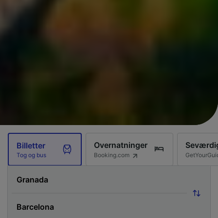
Overnatninger
Seværdi
Billetter
Booking.com
GetYourGui
Tog og bus