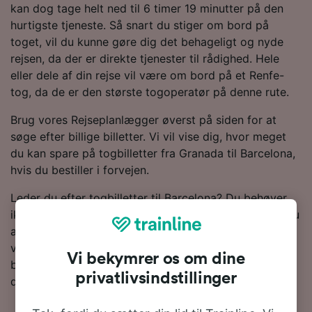
kan dog tage helt ned til 6 timer 19 minutter på den
hurtigste tjeneste. Så snart du stiger om bord på
toget, vil du kunne gøre dig det behageligt og nyde
rejsen, da der er direkte tjenester til rådighed. Hele
eller dele af din rejse vil være om bord på et Renfe-
tog, da de er den største togoperatør på denne rute.
Brug vores Rejseplanlægger øverst på siden for at
søge efter billige billetter. Vi vil vise dig, hvor meget
du kan spare på togbilletter fra Granada til Barcelona,
hvis du bestiller i forvejen.
Leder du efter togbilletter til Barcelona? Du behøver
ikke at vente - lav en søgning med os i dag! Ønsker du
at finde ud af mere om rejsen først, så kan du finde
vores togplan forneden og,-tips til, hvordan du finder
Vi bekymrer os om dine
billige billetter og vores ofte stillede spørgsmål,
privatlivsindstillinger
deriblandt de første og sidste togtider.