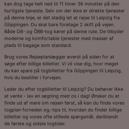
levere:
kan dog tage helt ned til 11 timer 36 minutter på den
Bruge præcise geografiske
hurtigste tjeneste. Selv om der ikke er direkte tjenester
placeringsoplysninger. Aktivt scanne
på denne linje, er det stadig let at rejse til Leipzig fra
enhedskarakteristika til identifikation.
Göppingen. Du skal bare foretage 2 skift på vejen.
Opbevare og/eller tilgå oplysninger på en
Både DB- og ÖBB-tog kører på denne rute. De tilbyder
enhed. Tilpasset annoncering og indhold,
annoncerings- og indholdsmåling,
moderne og komfortable tjenester med masser af
målgruppeundersøgelser og udvikling af
plads til bagage som standard.
tjenester.
Brug vores Rejseplanlægger øverst på siden for at
Liste over partnere (leverandører)
søge efter billige billetter. Vi vil vise dig, hvor meget
du kan spare på togbilletter fra Göppingen til Leipzig,
hvis du bestiller i forvejen.
Leder du efter togbilletter til Leipzig? Du behøver ikke
at vente - lav en søgning med os i dag! Ønsker du at
finde ud af mere om rejsen først, så kan du finde vores
togplan forneden og,-tips til, hvordan du finder billige
billetter og vores ofte stillede spørgsmål, deriblandt
de første og sidste togtider.