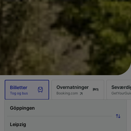
Overnatninger
Seværdi
Billetter
Booking.com
GetYourGui
Tog og bus