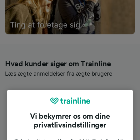
Ting at foretage sig
Hvad kunder siger om Trainline
Læs ægte anmeldelser fra ægte brugere
Vi bekymrer os om dine
privatlivsindstillinger