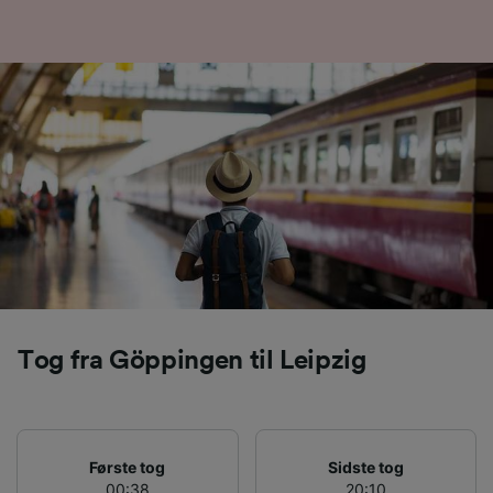
Tog fra Göppingen til Leipzig
Første tog
Sidste tog
00:38
20:10