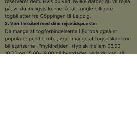
reserverer dem. Hvis du ved, hvilke datoer du vil rejse
på, vil du muligvis kunne få fat i nogle billigere
togbilletter fra Göppingen til Leipzig.
2
.
Vær fleksibel med dine rejsetidspunkter
Da mange af togforbindelserne i Europa også er
populære pendlerruter, øger mange af togselskaberne
billetpriserne i "myldretiden" (typisk mellem 06.00-
10.00 og 15.00–19.00 på hverdage). Hvis du kan, så
kig efter billetter uden for disse tidsrum for at se, om
du kan finde en billigere pris.
3
.
Vælg et langsommere eller tilsluttende tog
På nogle af de travlere ruter vil du muligvis også have
mulighed for at tage et langsommere eller tilsluttende
tog. Det tager godt nok lidt længere tid end nogle af
højhastighedstogene eller de direkte tog, men hvis du
har tid til det, kan du sikre dig selv en billigere billet.
Plus du vil have mere tid til at nyde de landskaber, du
kører igennem!
4
.
Hold øje med særtilbud