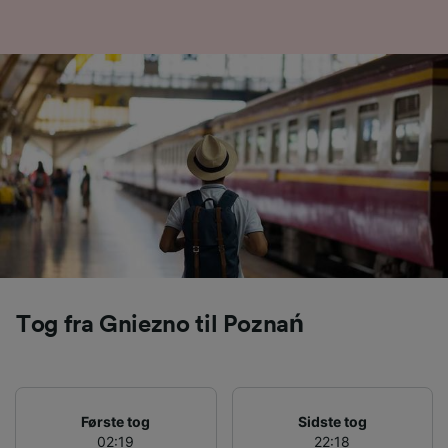
Vi og vores partnere behandler data for at
levere:
Bruge præcise geografiske
placeringsoplysninger. Aktivt scanne
enhedskarakteristika til identifikation.
Opbevare og/eller tilgå oplysninger på en
enhed. Tilpasset annoncering og indhold,
annoncerings- og indholdsmåling,
målgruppeundersøgelser og udvikling af
tjenester.
Liste over partnere (leverandører)
Tog fra Gniezno til Poznań
Første tog
Sidste tog
02:19
22:18