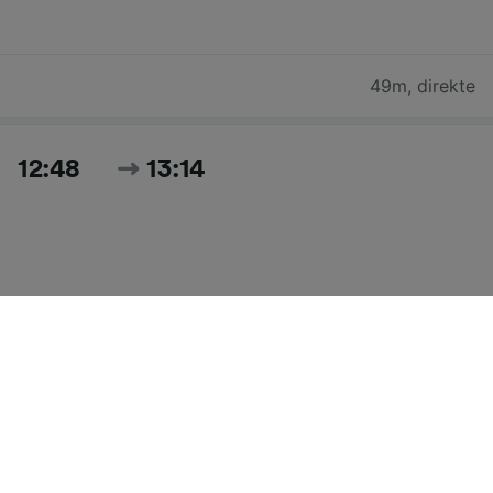
49m
,
direkte
12:48
13:14
26m
,
direkte
Søg i alle togtider og priser for i dag