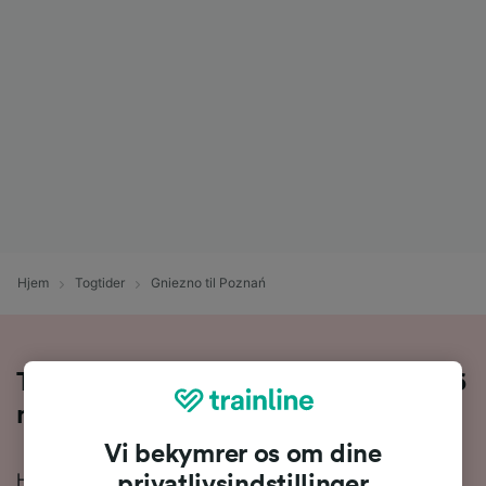
Hjem
Togtider
Gniezno til Poznań
Tag toget fra Gniezno til Poznań på 26
minutter
Vi bekymrer os om dine
Hvis du vil vide mere om rejsen fra Gniezno til Poznań
privatlivsindstillinger