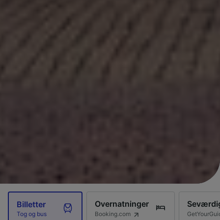
Overnatninger
Seværdi
Billetter
Booking.com
GetYourGui
Tog og bus